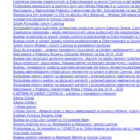
Uzbrojenie terenów inwestycyjnych w Dobrzykowicach w gminie Czernica w sieć wodoci
Przebudowa pomieszczeń w budynku przy ulicy Wojska Polskiego 9 w Czernicy na potrz
Realizowane z Regionalnego Programu Operacyjnego dla Woj. Dolnośląskiego na lata 2
Rewitalizacja linii kolejowej nr 292 na odcinku Jelcz Miłoszyce – Wrocław Sołtysowi
Innowacyjna Edukacja w Gminie Czernica
Szkoły Przyszłości Gminy Czernica
Termomodernizacja budynków użyteczności publicznej Gminy Oborniki Śląskie, Czern
Zwiększenie dostępności i jakości elektronicznych usług publicznych dla mieszkańców
Budowa przedszkola w ramach zespołu szkolno-przedszkolnego w Dobrzykowicach w 
Budowa szkoły w ramach zespołu szkolno-przedszkolnego w Dobrzykowicach w Gmini
Szkoły Gminy Wrocław i Gminy Czernica to kompetencji skarbnica
Klucz do przyszłości – program kompetencji kluczowych w szkołach podstawowych i
Realizowane z Programu Rozwoju Obszarów Wiejskich na lata 2014 - 2020
Budowa sieci kanalizacji sanitarnej grawitacyjno - tłocznej na osiedlu Kamieni Szlache
Nasza przestrzeń, nasza sprawa. Poprawa estetyki na terenach rekreacyjnych i publi
Budowa i wyposażenie zaplecza szatniowo-sanitarnego dla terenu rekreacyjno-sporto
Budowa ogólnodostępnej infrastruktury rekreacyjnej w Łanach w gminie Czernica - etap
Rozbudowa retencji wodnej na obszarach wiejskich i przeciwdziałanie negatywnym sk
Rozbudowa retencji wodnej na obszarach wiejskich i przeciwdziałanie negatywnym sk
Rozbudowa retencji wodnej na obszarach wiejskich i przeciwdziałanie negatywnym sku
Realizowane z Programu Operacyjnego Polska Cyfrowa na lata 2014 – 2020
E-AKTYWNI W GMINIE CZERNICA – szkolenia z kompetencji cyfrowych
Zdalna Szkoła
Zdalna Szkoła +
„Cyfrowa gmina”
Cyfrowa Gmina – Wsparcie dzieci z rodzin pegeerowskich w rozwoju cyfrowym „Grant
Rządowy Fundusz Rozwoju Dróg
Budowa łącznika ulicy Gajowej w Chrząstawie Małej
Remont chodnika przy ul. Wrocławskiej w Ratowicach - gmina Czernica
Przebudowa ul. Krzykowskiej nr 123407D w m. Dobrzykowice na odcinku od ul. Iryso
Inne środki krajowe
Budowa świetlicy wiejskiej w Nadolicach Małych w Gminie Czernica