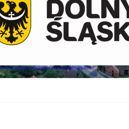
a boiska sportowego przy świetlicy wiejskiej w Nadolicach Małych