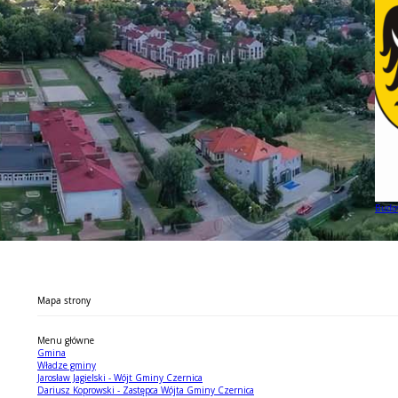
Budow
Mapa strony
Menu główne
Gmina
Władze gminy
Jarosław Jagielski - Wójt Gminy Czernica
Dariusz Koprowski - Zastępca Wójta Gminy Czernica