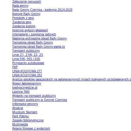
Zgłaszanie naruszeń
Rada gminy
Rada Gminy Czernica - kadencja 2024-2029
Komisje Rady Gminy
Protokoły z sesji
Zwołania sesji
Zwołania komisji
Imienne wykazy głosowań
Interpelacje i zapytania radnych
Nagrania archiwalne obrad Rady Gminy
Transmisja obrad Rady Gminy
Transmisja obrad Rady Gminy esesja.tv
Transport publiczny
Linie Z1, Z1W, Z2, Z3
Linie 945, 955 i 920
Przystanki autobusowe
PKP
LINIA KOLEJOWA 277
LINIA KOLEJOWA 292
Analiza potoków pasażerskich na aglomeracyjnych liniach kolejowych przebiegających 
Rower Aglomeracyjny
kiedyprzyjedzie.pl
Licencja TAXI
Wydatki na transport publiczny
Transport publiczny w Gminie Czernica
Informator gminny
Atrakcje
Muzeum Skansen
Park Pokoju
Zespoły folklorystyczne
Multimedia
Relacje filmowe z wydarzeń