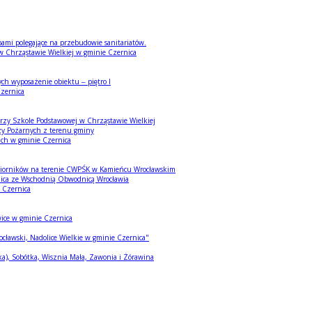
bami polegające na przebudowie sanitariatów.
w Chrząstawie Wielkiej w gminie Czernica
 wyposażenie obiektu – piętro I
Czernica
przy Szkole Podstawowej w Chrząstawie Wielkiej
ży Pożarnych z terenu gminy
ich w gminie Czernica
zbiorników na terenie CWPŚK w Kamieńcu Wrocławskim
nica ze Wschodnią Obwodnicą Wrocławia
 Czernica
wice w gminie Czernica
cławski, Nadolice Wielkie w gminie Czernica"
ka), Sobótka, Wisznia Mała, Zawonia i Żórawina