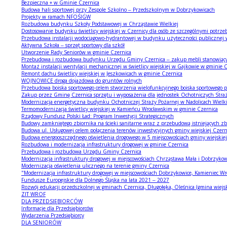
Bezpieczna + w Gminie Czernica
Budowa hali sportowej przy Zespole Szkolno – Przedszkolnym w Dobrzykowicach
Projekty w ramach NFOŚIGW
Rozbudowa budynku Szkoły Podstawowej w Chrząstawie Wielkiej
Dostosowanie budynku świetlicy wiejskiej w Czernicy dla osób ze szczególnymi potrze
Przebudowa instalacji wodociągowo-hydrantowej w budynku użyteczności publicznej 
Aktywna Szkoła – sprzęt sportowy dla szkół
Utworzenie Rady Seniorów w gminie Czernica
Przebudowa i rozbudowa budynku Urzędu Gminy Czernica – zakup mebli stanowiących
Montaż instalacji wentylacji mechanicznej w świetlicy wiejskiej w Gajkowie w gminie 
Remont dachu świetlicy wiejskiej w Jeszkowicach w gminie Czernica
WOJNOWICE droga dojazdowa do gruntów rolnych
Przebudowa boiska sportowego celem stworzenia wielofunkcyjnego boiska sportowego 
Zakup przez Gminę Czernica sprzętu i wyposażenia dla jednostek Ochotniczych Stra
Modernizacja energetyczna budynku Ochotniczej Straży Pożarnej w Nadolicach Wielk
Termomodernizacja świetlicy wiejskiej w Kamieńcu Wrocławskim w gminie Czernica
Rządowy Fundusz Polski Ład: Program Inwestycji Strategicznych
Budowy zamkniętego zbiornika na ścieki sanitarne wraz z przebudową istniejących 
Budowa ul. Usługowej celem połączenia terenów inwestycyjnych gminy wiejskiej Czer
Budowa energooszczędnego oświetlenia drogowego w 5 miejscowościach gminy wiejskiej
Rozbudowa i modernizacja infrastruktury drogowej w gminie Czernica
Przebudowa i rozbudowa Urzędu Gminy Czernica
Modernizacja infrastruktury drogowej w miejscowościach Chrząstawa Mała i Dobrzyko
Modernizacja oświetlenia ulicznego na terenie gminy Czernica
"Modernizacja infrastruktury drogowej w miejscowościach Dobrzykowice, Kamieniec Wro
Fundusze Europejskie dla Dolnego Śląska na lata 2021 – 2027
Rozwój edukacji przedszkolnej w gminach Czernica, Długołęka, Oleśnica (gmina wiejs
ZIT WROF
DLA PRZEDSIĘBIORCÓW
Informacje dla Przedsiębiorców
Wydarzenia Przedsiębiorcy
DLA SENIORÓW