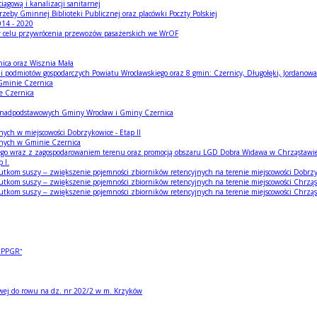
ągową i kanalizacji sanitarnej
eby Gminnej Biblioteki Publicznej oraz placówki Poczty Polskiej
014 - 2020
ce w celu przywrócenia przewozów pasażerskich we WrOF
ica oraz Wisznia Mała
 i podmiotów gospodarczych Powiatu Wrocławskiego oraz 8 gmin: Czernicy, Długołęki, Jordanowa 
Gminie Czernica
e Czernica
 ponadpodstawowych Gminy Wrocław i Gminy Czernica
tnych w miejscowości Dobrzykowice - Etap II
cznych w Gminie Czernica
wego wraz z zagospodarowaniem terenu oraz promocją obszaru LGD Dobra Widawa w Chrząstawie
 I.
utkom suszy – zwiększenie pojemności zbiorników retencyjnych na terenie miejscowości Dobrz
utkom suszy – zwiększenie pojemności zbiorników retencyjnych na terenie miejscowości Chrzą
tkom suszy – zwiększenie pojemności zbiorników retencyjnych na terenie miejscowości Chrząs
y PPGR”
wej do rowu na dz. nr 202/2 w m. Krzyków