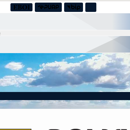
a boiska sportowego przy świetlicy wiejskiej w Nadolicach Małych