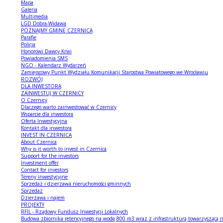
Mapa
Galeria
Multimedia
LGD Dobra-Widawa
POZNAJMY GMINĘ CZERNICA
Parafie
Policja
Honorowi Dawcy Krwi
Powiadomienia SMS
NGO - Kalendarz Wydarzeń
Zamiejscowy Punkt Wydziału Komunikacji Starostwa Powiatowego we Wrocławiu
ROZWÓJ
DLA INWESTORA
ZAINWESTUJ W CZERNICY
O Czernicy
Dlaczego warto zainwestować w Czernicy
Wsparcie dla inwestora
Oferta Inwestycyjna
Kontakt dla inwestora
INVEST IN CZERNICA
About Czernica
Why is it worth to invest in Czernica
Support for the investors
Investment offer
Contact for investors
Tereny inwestycyjne
Sprzedaż i dzierżawa nieruchomości gminnych
Sprzedaż
Dzierżawa i najem
PROJEKTY
RFIL - Rządowy Fundusz Inwestycji Lokalnych
Budowa zbiornika retencyjnego na wodę 800 m3 wraz z infrastrukturą towarzyszącą