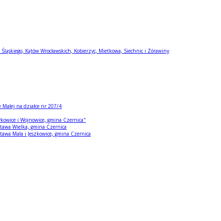
Śląskiego, Kątów Wrocławskich, Kobierzyc, Mietkowa, Siechnic i Żórawiny
 Małej na działce nr 207/4
ykowice i Wojnowice, gmina Czernica"
stawa Wielka, gmina Czernica
tawa Mała i Jeszkowice, gmina Czernica