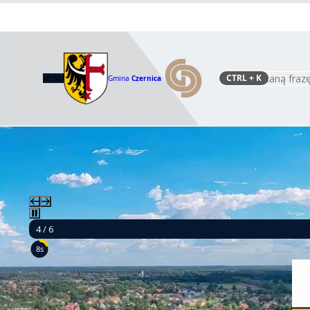
CTRL
+ K
MENU
Gmina
Czernica
Szukaj
4 / 6
6s
Budow