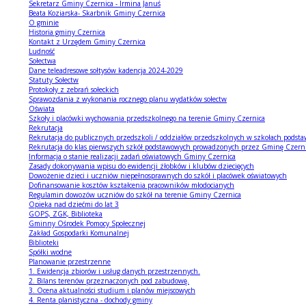
Sekretarz Gminy Czernica - Irmina Januś
Beata Koziarska- Skarbnik Gminy Czernica
O gminie
Historia gminy Czernica
Kontakt z Urzędem Gminy Czernica
Ludność
Sołectwa
Dane teleadresowe sołtysów kadencja 2024-2029
Statuty Sołectw
Protokoły z zebrań sołeckich
Sprawozdania z wykonania rocznego planu wydatków sołectw
Oświata
Szkoły i placówki wychowania przedszkolnego na terenie Gminy Czernica
Rekrutacja
Rekrutacja do publicznych przedszkoli / oddziałów przedszkolnych w szkołach pods
Rekrutacja do klas pierwszych szkół podstawowych prowadzonych przez Gminę Czern
Informacja o stanie realizacji zadań oświatowych Gminy Czernica
Zasady dokonywania wpisu do ewidencji żłobków i klubów dziecięcych
Dowożenie dzieci i uczniów niepełnosprawnych do szkół i placówek oświatowych
Dofinansowanie kosztów kształcenia pracowników młodocianych
Regulamin dowozów uczniów do szkół na terenie Gminy Czernica
Opieka nad dziećmi do lat 3
GOPS, ZGK, Biblioteka
Gminny Ośrodek Pomocy Społecznej
Zakład Gospodarki Komunalnej
Biblioteki
Spółki wodne
Planowanie przestrzenne
1. Ewidencja zbiorów i usług danych przestrzennych.
2. Bilans terenów przeznaczonych pod zabudowę.
3. Ocena aktualności studium i planów miejscowych
4. Renta planistyczna - dochody gminy