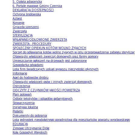
5. Opłata adiacencka
6. Portale mapowe Gminy Czernica
DEKLARACJA DOSTĘPNOŚCI
Ochrona środowiska
Azbest
Koncesje
Gniazda szerszeni
Zwierzęta
STERYLIZACJA
WYŁAPANE/ODŁOWIONE ZWIERZĘTA
ZWIERZĘTA - PROCEDURY
SPOŁECZNY OPIEKUN KOTÓW WOLNO ŻYJĄCYCH
Sprzęt do odławiania kotów wolno żyjących w celu przeprowadzenia zabiegu sterylizacji/
Obowiązki właścicieli zwierząt domowych oraz formy pomocy
Umieszczanie ogłoszeń na drzewach jest zabronione
Gospodarka odpadami
Lista firm świadczących usługi wywozu nieczystości płynnych
Informacje
Apel do hodowców drobiu
Obowiązki właścicieli psów i innych zwierząt domowych
Ostrzeżenia
ODCZYTY Z CZUJNIKÓW JAKOŚCI POWIETRZA
Plan polowań
Odbiór tekstyliów i odpadów gabarytowych
Stowarzyszenia
Inicjatywa lokalna
Podatki
Dokumenty do pobrania
Lista jednostek nieodpłatnego poradnictwa dla mieszkańców powiatu wrocławskiego
EDUKACJA
Zimowe Utrzymanie Dróg
Koła Gospodyń Wiejskich