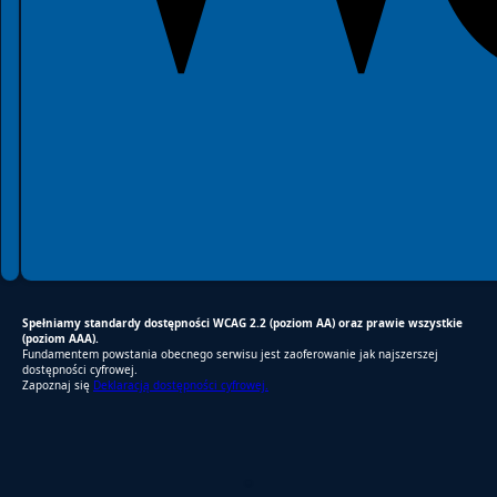
Spełniamy standardy dostępności WCAG 2.2 (poziom AA) oraz prawie wszystkie
(poziom AAA).
Fundamentem powstania obecnego serwisu jest zaoferowanie jak najszerszej
dostępności cyfrowej.
Zapoznaj się
Deklaracją dostępności cyfrowej.
RODO Zgodne
RODO przyjazne narzędzia