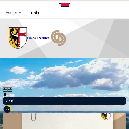
Pomocne
Linki
Gmina
Czernica
2 / 6
5s
Ponad milion złotych dla bezpieczeństwa mieszkańców Gminy Czernica!