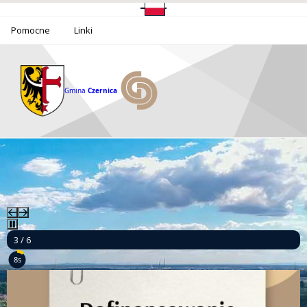
Pomocne
Linki
Gmina Czernica
Gmina
Czernica
3 / 6
8s
Mamy to! Gmina Czernica z dofinansowaniem na działania dla seniorów!