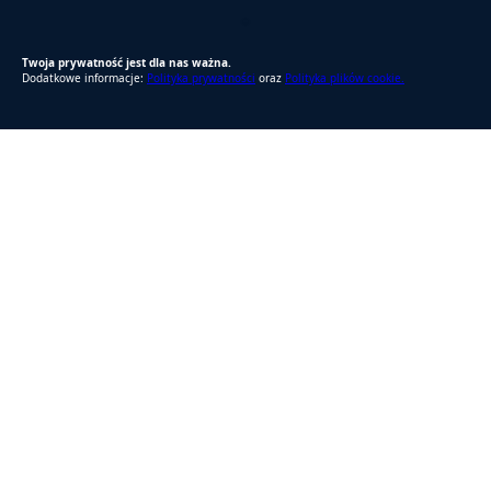
RODO Zgodne
RODO przyjazne narzędzia
Twoja prywatność jest dla nas ważna.
Dodatkowe informacje:
Polityka prywatności
oraz
Polityka plików cookie.