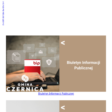
1
2
3
4
5
6
7
Biuletyn Informacji Publicznej