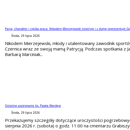
Pasja, charakter i ciężka praca. Nikodem Mierzejewski inspiruje i z dumą reprezentuje G
Środa, 29 lipca 2026
Nikodem Mierzejewski, młody i utalentowany zawodnik sportó
Czernica wraz ze swoją mamą Patrycją. Podczas spotkania z J
Barbarą Marciniak...
Ostatnie pożegnanie śp. Pawła Wardęgi
Środa, 29 lipca 2026
Przekazujemy szczegóły dotyczące uroczystości pogrzebowych
sierpnia 2026 r. (sobota) o godz. 11:00 na cmentarzu Grabisz