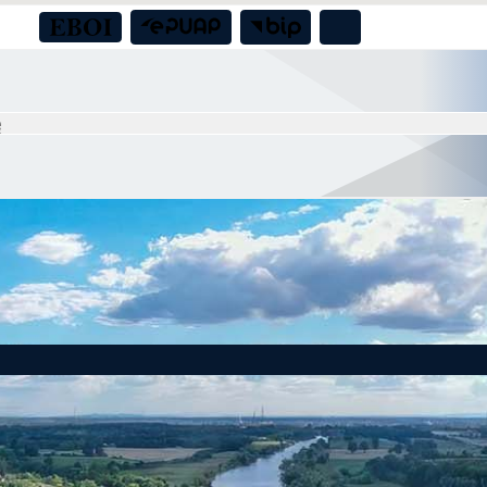
 milion złotych dla bezpieczeństwa mieszkańców Gminy Czernica!