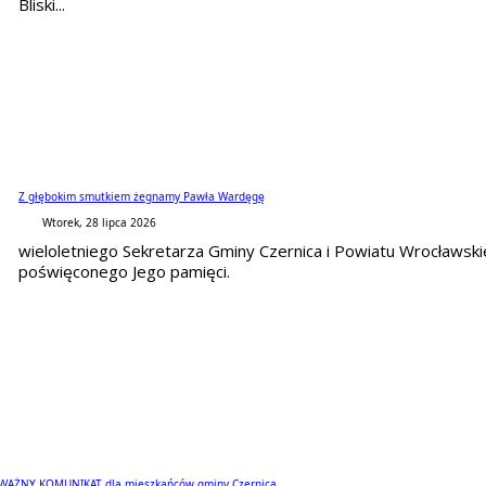
Bliski...
Z głębokim smutkiem żegnamy Pawła Wardęgę
Wtorek, 28 lipca 2026
wieloletniego Sekretarza Gminy Czernica i Powiatu Wrocławs
poświęconego Jego pamięci.
WAŻNY KOMUNIKAT dla mieszkańców gminy Czernica