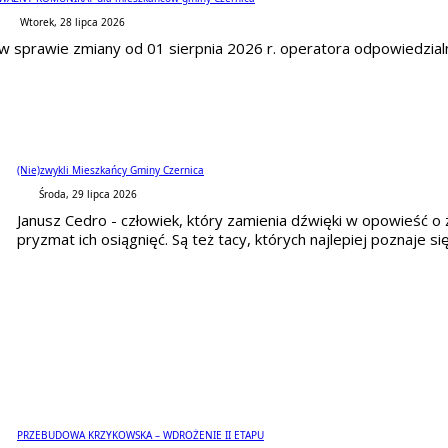
Wtorek, 28 lipca 2026
w sprawie zmiany od 01 sierpnia 2026 r. operatora odpowiedzi
(Nie)zwykli Mieszkańcy Gminy Czernica
Środa, 29 lipca 2026
Janusz Cedro - człowiek, który zamienia dźwięki w opowieść o ży
pryzmat ich osiągnięć. Są też tacy, których najlepiej poznaje się, s
PRZEBUDOWA KRZYKOWSKA – WDROŻENIE II ETAPU