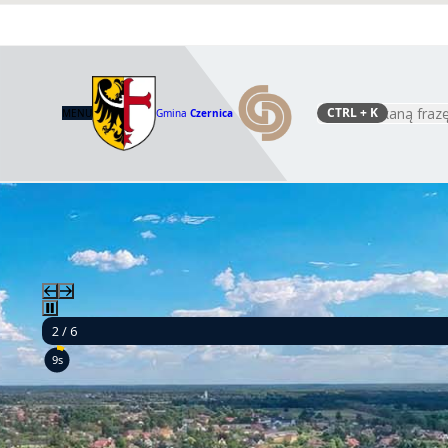
CTRL
+ K
MENU
Gmina
Czernica
Szukaj
2 / 6
7s
Ponad