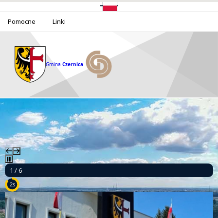
Pomocne
Linki
Gmina
Czernica
2 / 6
9s
Informacja o funkcjonowaniu Urzędu Gminy Czernica w dniu 14 sierpnia 2026 r.