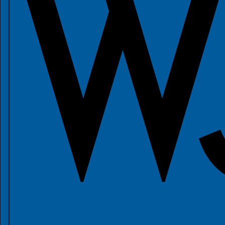
Godziny pracy
Godziny pracy EL, USC
2026 © Gmina Czernica
Spełniamy standardy WCAG 2.2
Spełniamy standardy W3C