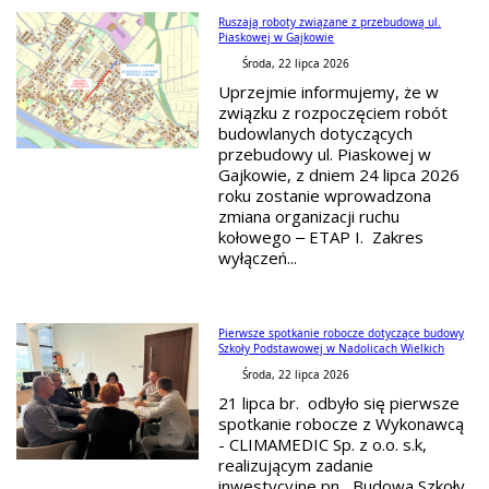
Ruszają roboty związane z przebudową ul.
Piaskowej w Gajkowie
Środa, 22 lipca 2026
Uprzejmie informujemy, że w
związku z rozpoczęciem robót
budowlanych dotyczących
przebudowy ul. Piaskowej w
Gajkowie, z dniem 24 lipca 2026
roku zostanie wprowadzona
zmiana organizacji ruchu
kołowego – ETAP I. Zakres
wyłączeń...
Pierwsze spotkanie robocze dotyczące budowy
Szkoły Podstawowej w Nadolicach Wielkich
Środa, 22 lipca 2026
21 lipca br. odbyło się pierwsze
spotkanie robocze z Wykonawcą
- CLIMAMEDIC Sp. z o.o. s.k,
realizującym zadanie
inwestycyjne pn. „Budowa Szkoły