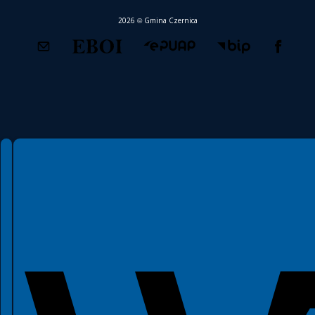
Oficjalny portal mapowy Gminy Czernica
System Informacji Przestrzennej
Powiadomienia SMS
Mapy zagrożenia i ryzyka powodziowego
Wojskowe Centrum Rekrutacji we Wrocławiu
Informacje
Konto bankowe oraz NIPy