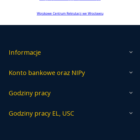
Plan ogólny gminy
Na co idą moje podatki?
Podatki
Dla inwestora
Monitorowanie starorzecza Odry