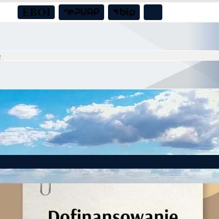
to! Gmina Czernica z dofinansowaniem na działania dla seniorów!