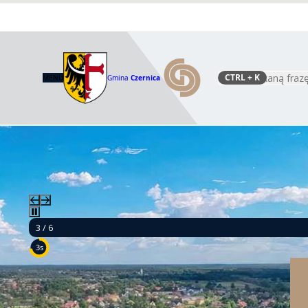
CTRL
+ K
MENU
Gmina
Czernica
Szukaj
3 / 6
1s
Mamy 