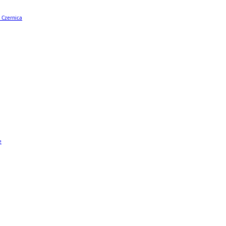
 Czernica
e