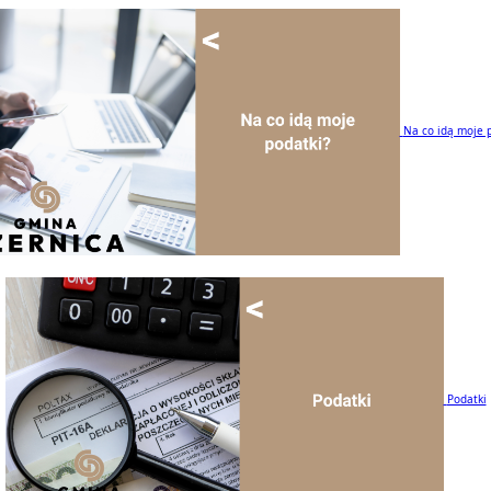
Na co idą moje 
Podatki