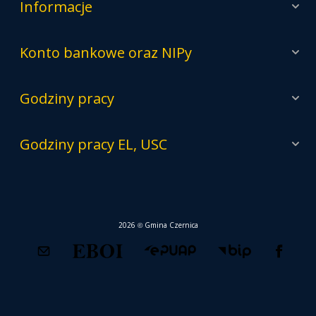
Plan ogólny gminy
Na co idą moje podatki?
Podatki
Dla inwestora
Monitorowanie starorzecza Odry
Oficjalny portal mapowy Gminy Czernica
System Informacji Przestrzennej
Powiadomienia SMS