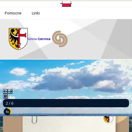
Pomocne
Linki
Gmina
Czernica
2 / 6
5s
Ponad milion złotych dla bezpieczeństwa mieszkańców Gminy Czernica!