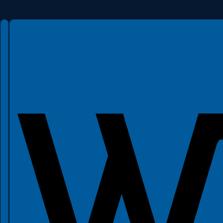
Mapy zagrożenia i ryzyka powodziowego
Wojskowe Centrum Rekrutacji we Wrocławiu
Informacje
Konto bankowe oraz NIPy
Godziny pracy
Godziny pracy EL, USC