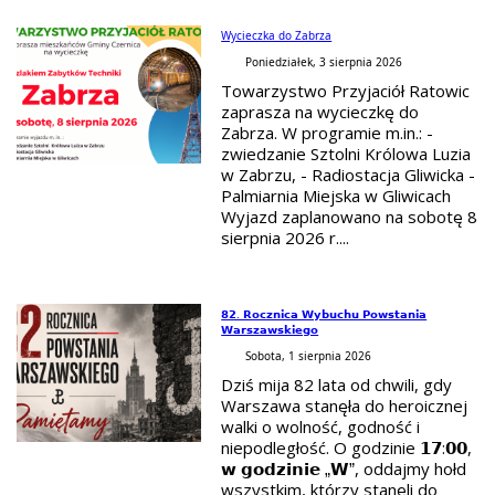
Wycieczka do Zabrza
Poniedziałek, 3 sierpnia 2026
Towarzystwo Przyjaciół Ratowic
zaprasza na wycieczkę do
Zabrza. W programie m.in.: -
zwiedzanie Sztolni Królowa Luzia
w Zabrzu, - Radiostacja Gliwicka -
Palmiarnia Miejska w Gliwicach
Wyjazd zaplanowano na sobotę 8
sierpnia 2026 r....
𝟴𝟮. 𝗥𝗼𝗰𝘇𝗻𝗶𝗰𝗮 𝗪𝘆𝗯𝘂𝗰𝗵𝘂 𝗣𝗼𝘄𝘀𝘁𝗮𝗻𝗶𝗮
𝗪𝗮𝗿𝘀𝘇𝗮𝘄𝘀𝗸𝗶𝗲𝗴𝗼
Sobota, 1 sierpnia 2026
Dziś mija 82 lata od chwili, gdy
Warszawa stanęła do heroicznej
walki o wolność, godność i
niepodległość. O godzinie 𝟭𝟳:𝟬𝟬,
𝘄 𝗴𝗼𝗱𝘇𝗶𝗻𝗶𝗲 „𝗪”, oddajmy hołd
wszystkim, którzy stanęli do