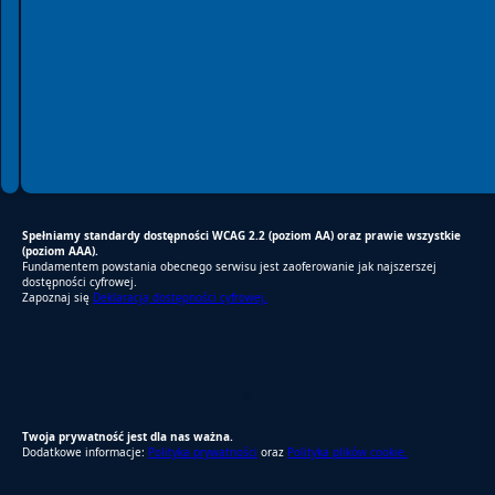
Spełniamy standardy dostępności WCAG 2.2 (poziom AA) oraz prawie wszystkie
(poziom AAA).
Fundamentem powstania obecnego serwisu jest zaoferowanie jak najszerszej
dostępności cyfrowej.
Zapoznaj się
Deklaracją dostępności cyfrowej.
RODO Zgodne
RODO przyjazne narzędzia
Twoja prywatność jest dla nas ważna.
Dodatkowe informacje:
Polityka prywatności
oraz
Polityka plików cookie.