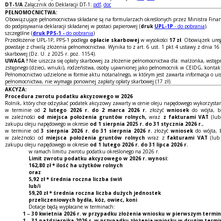
DT-1/A
Załącznik do Deklaracji DT-1:
pdf
,
doc
PEŁNOMOCNICTWA:
Obowiązujące pełnomocnictwa składane są na formularzach określonych przez Ministra Finans
do podpisywania deklaracji składanej w postaci papierowej (
druk
UPL-1P
- do pobrania
).
szczególne (
druk
PPS-1 -
do pobrania
)
Przedłożenie UPL-1P, PPS-1 podlega
opłacie skarbowej
w wysokości
17 zł
. Obowiązek ureg
powstaje z chwilą złożenia pełnomocnictwa. Wynika to z art. 6 ust. 1 pkt 4 ustawy z dnia 16 l
skarbowej (Dz. U. z 2025 r. poz. 1154).
UWAGA !
Nie uiszcza się opłaty skarbowej za złożenie pełnomocnictwa dla: małżonka, wstępn
zstępnego (dzieci, wnuki), rodzeństwa, osoby ujawnionej jako pełnomocnik w CEIDG, konta
Pełnomocnictwo udzielone w formie aktu notarialnego, w którym jest zawarta informacja o ui
pełnomocnictwa, nie wymaga ponownej zapłaty opłaty skarbowej (17 zł).
AKCYZA:
Procedura zwrotu podatku akcyzowego w 2026
Rolnik, który chce odzyskać podatek akcyzowy zawarty w cenie oleju napędowego wykorzystan
w terminie od
2 lutego 2026 r. do 2 marca 2026 r.
złożyć
wniosek
do wójta, bu
w zależności
od miejsca położenia gruntów rolnych,
wraz
z fakturami VAT
(lu
zakupu oleju napędowego w okresie
od 1 sierpnia 2025 r. do 31 stycznia 2026 r.
,
w terminie od
3 sierpnia 2026 r. do 31 sierpnia 2026 r.
złożyć
wniosek
do wójta, 
w zależności od
miejsca położenia gruntów rolnych
wraz z
fakturami VAT
(lub 
zakupu oleju napędowego w okresie
od 1 lutego 2026 r. do 31 lipca 2026 r.
w ramach limitu zwrotu podatku określonego na 2026 r.
Limit zwrotu podatku akcyzowego w 2026 r. wynosi:
162,80 zł * ilość ha użytków rolnych
oraz
5,92 zł * średnia roczna liczba świń
lub/i
59,20 zł * średnia roczna liczba dużych jednostek
przeliczeniowych bydła, kóz, owiec, koni
Dotacje będą wypłacane w terminach:
1 – 30 kwietnia 2026 r. w przypadku złożenia wniosku w pierwszym termin
1 – 31 października 2026 r. w przypadku złożenia wniosku w drugim termi