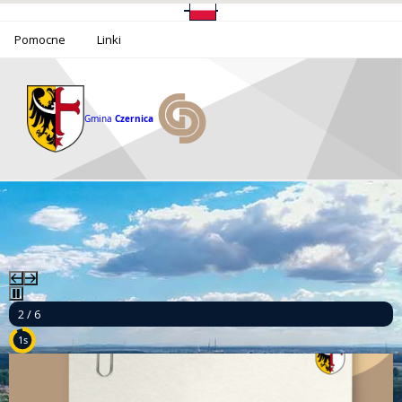
Pomocne
Linki
Gmina
Czernica
3 / 6
9s
Mamy to! Gmina Czernica z dofinansowaniem na działania dla seniorów!