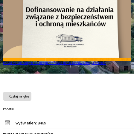
Mamy to! Gmina Czernica z dofinansowaniem na działania dla seniorów!
Czytaj na głos
Podatki
wyświetleń:
8469
PODATEK OD NIERUCHOMOŚCI: