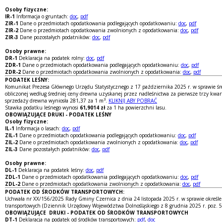
Osoby fizyczne:
IR-1
Informacja o gruntach:
doc
,
pdf
ZIR-1
Dane o przedmiotach opodatkowania podlegających opodatkowaniu:
doc
,
pdf
ZIR-2
Dane o przedmiotach opodatkowania zwolnionych z opodatkowania:
doc
,
pdf
ZIR-3
Dane pozostałych podatników:
doc
,
pdf
Osoby prawne:
DR-1
Deklaracja na podatek rolny:
doc
,
pdf
ZDR-1
Dane o przedmiotach opodatkowania podlegających opodatkowaniu:
doc
,
pdf
ZDR-2
Dane o przedmiotach opodatkowania zwolnionych z opodatkowania:
doc
,
pdf
PODATEK LEŚNY:
Komunikat Prezesa Głównego Urzędu Statystycznego z 17 października 2025 r. w sprawie śr
obliczonej według średniej ceny drewna uzyskanej przez nadleśnictwa za pierwsze trzy kwart
3
sprzedaży drewna wyniosła 281,37 za 1 m
.
KLIKNIJ ABY POBRAĆ
Stawka podatku leśnego wynosi
61,9014 zł
za 1 ha powierzchni lasu.
OBOWIĄZUJĄCE DRUKI - PODATEK LEŚNY
Osoby fizyczne:
IL-1
Informacja o lasach:
doc
,
pdf
ZIL-1
Dane o przedmiotach opodatkowania podlegających opodatkowaniu:
doc
,
pdf
ZIL-2
Dane o przedmiotach opodatkowania zwolnionych z opodatkowania:
doc
,
pdf
ZIL-3
Dane pozostałych podatników:
doc
,
pdf
Osoby prawne:
DL-1
Deklaracja na podatek leśny:
doc
,
pdf
ZDL-1
Dane o przedmiotach opodatkowania podlegających opodatkowaniu:
doc
,
pdf
ZDL-2
Dane o przedmiotach opodatkowania zwolnionych z opodatkowania:
doc
,
pdf
PODATEK OD ŚRODKÓW TRANSPORTOWYCH:
Uchwała nr XX/156/2025 Rady Gminy Czernica z dnia 24 listopada 2025 r. w sprawie określ
transportowych (Dziennik Urzędowy Województwa Dolnośląskiego z 8 grudnia 2025 r. poz. 
OBOWIĄZUJĄCE DRUKI - PODATEK OD ŚRODKÓW TRANSPORTOWYCH
DT-1
Deklaracja na podatek od środków transportowych:
pdf
,
doc