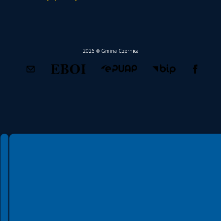
2026 © Gmina Czernica
Spełniamy standardy WCAG 2.2
Spełniamy standardy W3C