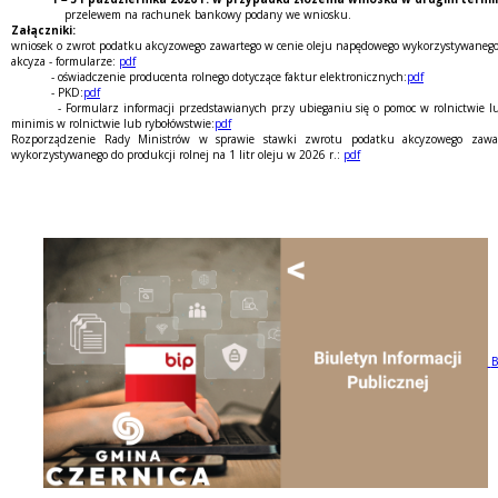
przelewem na rachunek bankowy podany we wniosku.
Załączniki:
wniosek o zwrot podatku akcyzowego zawartego w cenie oleju napędowego wykorzystywanego 
akcyza - formularze:
pdf
- oświadczenie producenta rolnego dotyczące faktur elektronicznych:
pdf
- PKD:
pdf
- Formularz informacji przedstawianych przy ubieganiu się o pomoc w rolnictwie lub
minimis w rolnictwie lub rybołówstwie:
pdf
Rozporządzenie Rady Ministrów w sprawie stawki zwrotu podatku akcyzowego zawa
wykorzystywanego do produkcji rolnej na 1 litr oleju w 2026 r.:
pdf
B