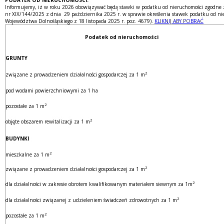
Informujemy, iż w roku 2026 obowiązywać będą stawki w podatku od nieruchomości zgodne
nr XIX/144/2025 z dnia 29 października 2025 r. w sprawie określenia stawek podatku od n
Województwa Dolnośląskiego z 18 listopada 2025 r. poz. 4679).
KLIKNIJ ABY POBRAĆ
Podatek od nieruchomości
GRUNTY
2
związane z prowadzeniem działalności gospodarczej za 1 m
pod wodami powierzchniowymi za 1 ha
2
pozostałe za 1 m
2
objęte obszarem rewitalizacji za 1 m
BUDYNKI
2
mieszkalne za 1 m
2
związane z prowadzeniem działalności gospodarczej za 1 m
2
dla działalności w zakresie obrotem kwalifikowanym materiałem siewnym za 1m
2
dla działalności związanej z udzieleniem świadczeń zdrowotnych za 1 m
2
pozostałe za 1 m