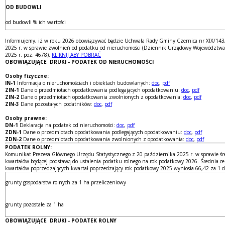
OD BUDOWLI
od budowli % ich wartości
Informujemy, iż w roku 2026 obowiązywać będzie Uchwała Rady Gminy Czernica nr XIX/143
2025 r. w sprawie zwolnień od podatku od nieruchomości (Dziennik Urzędowy Województwa D
2025 r. poz. 4678).
KLIKNIJ ABY POBRAĆ
OBOWIĄZUJĄCE DRUKI - PODATEK OD NIERUCHOMOŚCI
Osoby fizyczne:
IN-1
Informacja o nieruchomościach i obiektach budowlanych:
doc
,
pdf
ZIN-1
Dane o przedmiotach opodatkowania podlegających opodatkowaniu:
doc
,
pdf
ZIN-2
Dane o przedmiotach opodatkowania zwolnionych z opodatkowania:
doc
,
pdf
ZIN-3
Dane pozostałych podatników:
doc
,
pdf
Osoby prawne:
DN-1
Deklaracja na podatek od nieruchomości:
doc
,
pdf
ZDN-1
Dane o przedmiotach opodatkowania podlegających opodatkowaniu:
doc
,
pdf
ZDN-2
Dane o przedmiotach opodatkowania zwolnionych z opodatkowania:
doc
,
pdf
PODATEK ROLNY:
Komunikat Prezesa Głównego Urzędu Statystycznego z 20 października 2025 r. w sprawie śre
kwartałów będącej podstawą do ustalenia podatku rolnego na rok podatkowy 2026. Średnia ce
kwartałów poprzedzających kwartał poprzedzający rok podatkowy 2025 wyniosła 66,42 za 1 
grunty gospodarstw rolnych za 1 ha przeliczeniowy
grunty pozostałe za 1 ha
OBOWIĄZUJĄCE DRUKI - PODATEK ROLNY