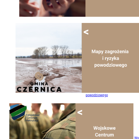
powodziowego
Wo