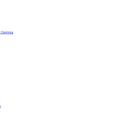
 Czernica
e