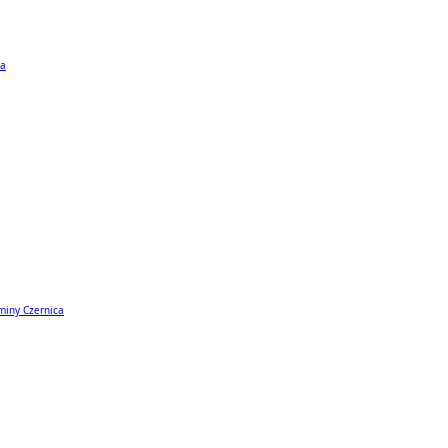
ta
miny Czernica