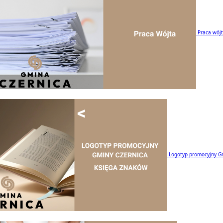
Praca wój
Logotyp promocyjny G