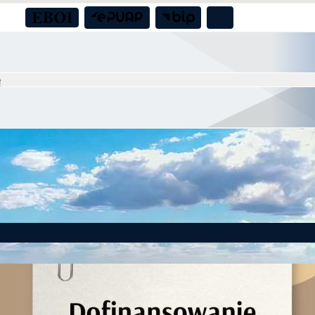
to! Gmina Czernica z dofinansowaniem na działania dla seniorów!