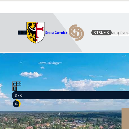
CTRL
+ K
MENU
Gmina
Czernica
Szukaj
3 / 6
4s
Mamy 