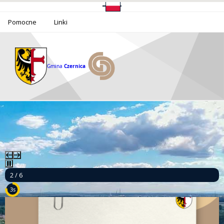
Pomocne
Linki
Gmina
Czernica
2 / 6
1s
Ponad milion złotych dla bezpieczeństwa mieszkańców Gminy Czernica!