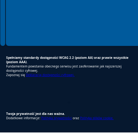
Spełniamy standardy dostępności WCAG 2.2 (poziom AA) oraz prawie wszystkie
(poziom AAA).
Fundamentem powstania obecnego serwisu jest zaoferowanie jak najszerszej
dostępności cyfrowej.
Zapoznaj się
Deklaracją dostępności cyfrowej.
RODO Zgodne
RODO przyjazne narzędzia
Twoja prywatność jest dla nas ważna.
Dodatkowe informacje:
Polityka prywatności
oraz
Polityka plików cookie.