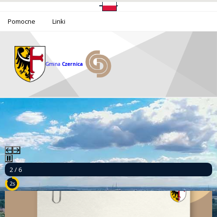
Pomocne
Linki
Gmina
Czernica
3 / 6
9s
a mieszkańców Gminy Czernica!
Mamy to! Gmina Czernica z dofinansowani