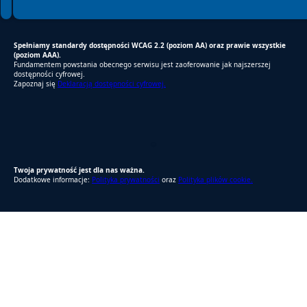
Spełniamy standardy dostępności WCAG 2.2 (poziom AA) oraz prawie wszystkie
(poziom AAA).
Fundamentem powstania obecnego serwisu jest zaoferowanie jak najszerszej
dostępności cyfrowej.
Zapoznaj się
Deklaracją dostępności cyfrowej.
RODO Zgodne
RODO przyjazne narzędzia
Twoja prywatność jest dla nas ważna.
Dodatkowe informacje:
Polityka prywatności
oraz
Polityka plików cookie.