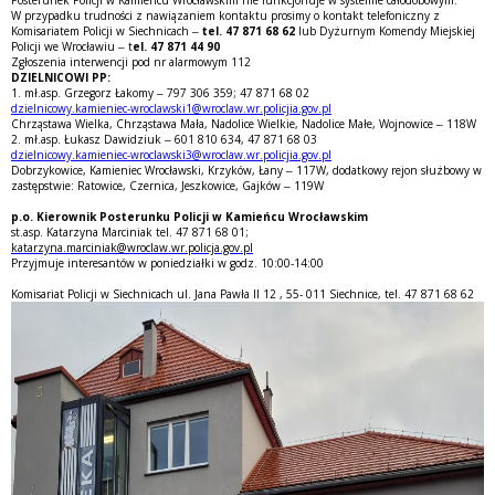
W przypadku trudności z nawiązaniem kontaktu prosimy o kontakt telefoniczny z
Komisariatem Policji w Siechnicach –
tel. 47 871 68 62
lub Dyżurnym Komendy Miejskiej
Policji we Wrocławiu – t
el. 47 871 44 90
Zgłoszenia interwencji pod nr alarmowym 112
DZIELNICOWI PP:
1. mł.asp. Grzegorz Łakomy – 797 306 359; 47 871 68 02
dzielnicowy.kamieniec-wroclawski1@wroclaw.wr.policjia.gov.pl
Chrząstawa Wielka, Chrząstawa Mała, Nadolice Wielkie, Nadolice Małe, Wojnowice – 118W
2. mł.asp. Łukasz Dawidziuk – 601 810 634, 47 871 68 03
dzielnicowy.kamieniec-wroclawski3@wroclaw.wr.policjia.gov.pl
Dobrzykowice, Kamieniec Wrocławski, Krzyków, Łany – 117W, dodatkowy rejon służbowy w
zastępstwie: Ratowice, Czernica, Jeszkowice, Gajków – 119W
p.o. Kierownik Posterunku Policji w Kamieńcu Wrocławskim
st.asp. Katarzyna Marciniak tel. 47 871 68 01;
katarzyna.marciniak@wroclaw.wr.policja.gov.pl
Przyjmuje interesantów w poniedziałki w godz. 10:00-14:00
Komisariat Policji w Siechnicach ul. Jana Pawła II 12 , 55- 011 Siechnice, tel. 47 871 68 62