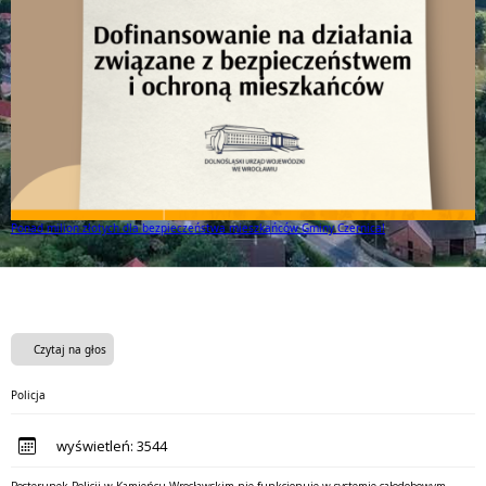
a mieszkańców Gminy Czernica!
Mamy to! Gmina Czernica z dofinansowani
Czytaj na głos
Policja
wyświetleń:
3544
Posterunek Policji w Kamieńcu Wrocławskim nie funkcjonuje w systemie całodobowym.