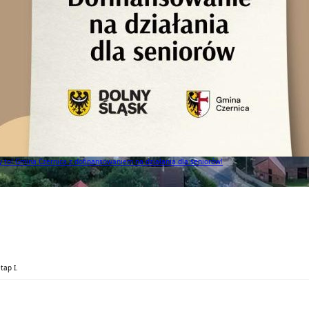
a boiska sportowego przy świetlicy wiejskiej w Nadolicach Małych
tap I.