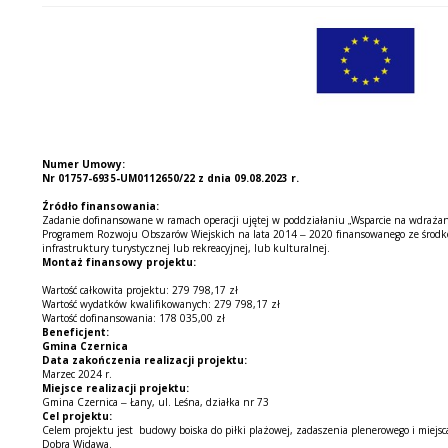
Numer Umowy:
Nr 01757-6935-UM0112650/22 z dnia 09.08.2023 r.
Źródło finansowania:
Zadanie dofinansowane w ramach operacji ujętej w poddziałaniu „Wsparcie na wdrażani
Programem Rozwoju Obszarów Wiejskich na lata 2014 – 2020 finansowanego ze środków
infrastruktury turystycznej lub rekreacyjnej, lub kulturalnej.
Montaż finansowy projektu:
Wartość całkowita projektu: 279 798,17 zł
Wartość wydatków kwalifikowanych: 279 798,17 zł
Wartość dofinansowania: 178 035,00 zł
Beneficjent:
Gmina Czernica
Data zakończenia realizacji projektu:
Marzec 2024 r.
Miejsce realizacji projektu:
Gmina Czernica – Łany, ul. Leśna, działka nr 73
Cel projektu:
Celem projektu jest budowy boiska do piłki plażowej, zadaszenia plenerowego i miej
Dobra Widawa.