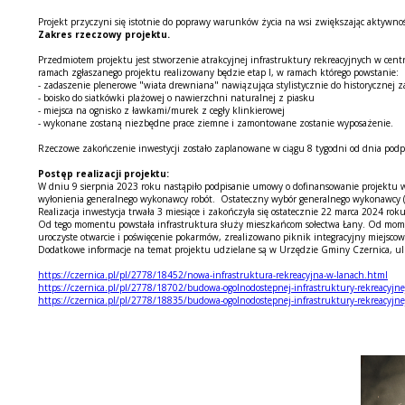
Projekt przyczyni się istotnie do poprawy warunków życia na wsi zwiększając aktywn
Zakres rzeczowy projektu.
Przedmiotem projektu jest stworzenie atrakcyjnej infrastruktury rekreacyjnych w cen
ramach zgłaszanego projektu realizowany będzie etap I, w ramach którego powstanie:
- zadaszenie plenerowe "wiata drewniana" nawiązująca stylistycznie do historycznej 
- boisko do siatkówki plażowej o nawierzchni naturalnej z piasku
- miejsca na ognisko z ławkami/murek z cegły klinkierowej
- wykonane zostaną niezbędne prace ziemne i zamontowane zostanie wyposażenie.
Rzeczowe zakończenie inwestycji zostało zaplanowane w ciągu 8 tygodni od dnia po
Postęp realizacji projektu:
W dniu 9 sierpnia 2023 roku nastąpiło podpisanie umowy o dofinansowanie projektu
wyłonienia generalnego wykonawcy robót. Ostateczny wybór generalnego wykonawcy (
Realizacja inwestycja trwała 3 miesiące i zakończyła się ostatecznie 22 marca 2024 roku
Od tego momentu powstała infrastruktura służy mieszkańcom sołectwa Łany. Od moment
uroczyste otwarcie i poświęcenie pokarmów, zrealizowano piknik integracyjny miejscow
Dodatkowe informacje na temat projektu udzielane są w Urzędzie Gminy Czernica, ul.
https://czernica.pl/pl/2778/18452/nowa-infrastruktura-rekreacyjna-w-lanach.html
https://czernica.pl/pl/2778/18702/budowa-ogolnodostepnej-infrastruktury-rekreacyj
https://czernica.pl/pl/2778/18835/budowa-ogolnodostepnej-infrastruktury-rekreacyjn