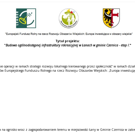
Tytuł projektu:
"
Budowa ogólnodostępnej infrastruktury rekreacyjnej w Łanach w gminie Czernica - etap I
.
"
e operacji w ramach strategii rozwoju lokalnego kierowanego przez społeczność” w ramach dzia
 Europejskiego Funduszu Rolnego na rzecz Rozwoju Obszarów Wiejskich: „Europa inwestująca 
sca na ognisko wraz z zagospodarowaniem terenu w miejscowości Łany w Gminie Czernica w zakre