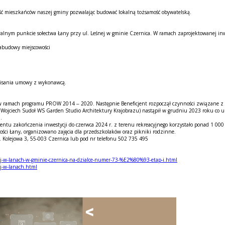
ość mieszkańców naszej gminy pozwalając budować lokalną tożsamość obywatelską.
tralnym punkcie sołectwa Łany przy ul. Leśnej w gminie Czernica. W ramach zaprojektowanej in
zabudowy miejscowości
dpisania umowy z wykonawcą.
 w ramach programu PROW 2014 – 2020. Następnie Beneficjent rozpoczął czynności związane z
Wojciech Sudoł WS Garden Studio Architektury Krajobrazu) nastąpił w grudniu 2023 roku co 
.
u zakończenia inwestycji do czerwca 2024 r. z terenu rekreacyjnego korzystało ponad 1 000 o
ości Łany, organizowano zajęcia dla przedszkolaków oraz pikniki rodzinne.
 Kolejowa 3, 55-003 Czernica lub pod nr telefonu 502 735 495
nej-w-lanach-w-gminie-czernica-na-dzialce-numer-73-%E2%80%93-etap-i.html
ej-w-lanach.html