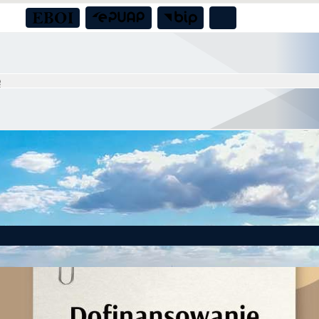
a boiska sportowego przy świetlicy wiejskiej w Nadolicach Małych