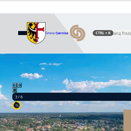
CTRL
+ K
MENU
Gmina
Czernica
Szukaj
4 / 6
9s
Budow