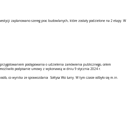
westycji zaplanowano szereg prac budowlanych, które zostały podzielone na 2 etapy. W
 przygotowaniem postępowania o udzielenia zamówienia publicznego, celem
umożliwiło podpisanie umowy z wykonawcą w dniu 9 stycznia 2024 r.
sób, co wynika ze sprawozdania Sołtysa Wsi Łany. W tym czasie odbyło się m.in.