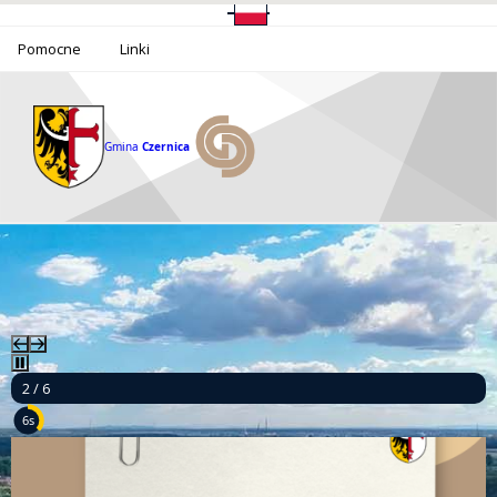
Pomocne
Linki
Gmina
Czernica
2 / 6
5s
Ponad milion złotych dla bezpieczeństwa mieszkańców Gminy Czernica!