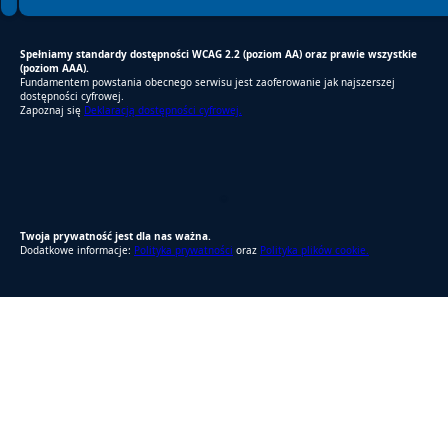
Spełniamy standardy dostępności WCAG 2.2 (poziom AA) oraz prawie wszystkie
(poziom AAA).
Fundamentem powstania obecnego serwisu jest zaoferowanie jak najszerszej
dostępności cyfrowej.
Zapoznaj się
Deklaracją dostępności cyfrowej.
RODO Zgodne
RODO przyjazne narzędzia
Twoja prywatność jest dla nas ważna.
Dodatkowe informacje:
Polityka prywatności
oraz
Polityka plików cookie.