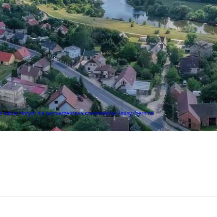
 milion złotych dla bezpieczeństwa mieszkańców Gminy Czernica!