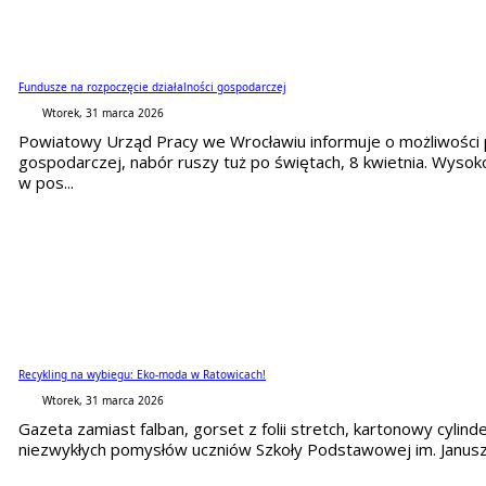
Fundusze na rozpoczęcie działalności gospodarczej
Wtorek, 31 marca 2026
Powiatowy Urząd Pracy we Wrocławiu informuje o możliwości p
gospodarczej, nabór ruszy tuż po świętach, 8 kwietnia. Wyso
w pos...
Recykling na wybiegu: Eko-moda w Ratowicach!
Wtorek, 31 marca 2026
Gazeta zamiast falban, gorset z folii stretch, kartonowy cylind
niezwykłych pomysłów uczniów Szkoły Podstawowej im. Janusza