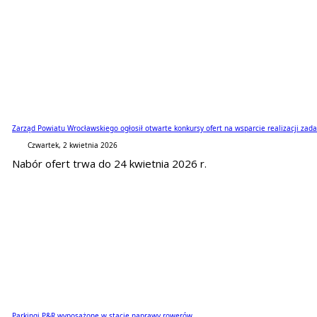
Zarząd Powiatu Wrocławskiego ogłosił otwarte konkursy ofert na wsparcie realizacji za
Czwartek, 2 kwietnia 2026
Nabór ofert trwa do 24 kwietnia 2026 r.
Parkingi P&R wyposażone w stacje naprawy rowerów