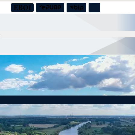
 milion złotych dla bezpieczeństwa mieszkańców Gminy Czernica!