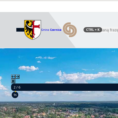
CTRL
+ K
MENU
Gmina
Czernica
Szukaj
2 / 6
7s
Ponad