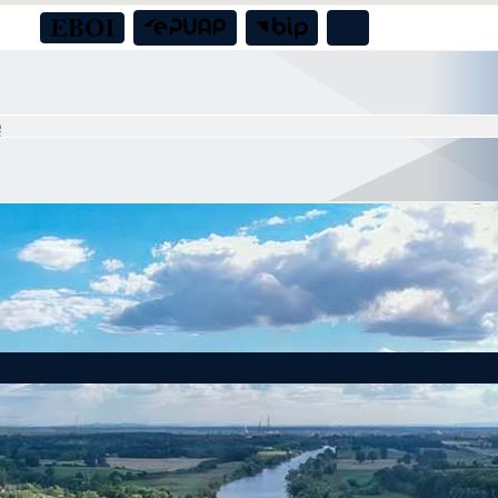
 milion złotych dla bezpieczeństwa mieszkańców Gminy Czernica!