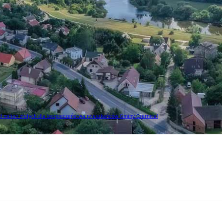
 milion złotych dla bezpieczeństwa mieszkańców Gminy Czernica!