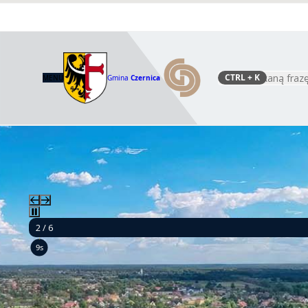
CTRL
+ K
MENU
Gmina
Czernica
Szukaj
2 / 6
8s
Ponad