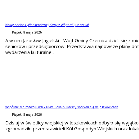
Nowy odcinek „Weekendowej Kawy z Wójtem” już czeka!
Piątek, 8 maja 2026
A w nim Jarosław Jagielski - Wójt Gminy Czernica dzieli się z
seniorów i przedsiębiorców. Przedstawia najnowsze plany dot
wydarzenia kulturalne...
Wspólnie dla rozwoju wsi - KGW i lokalni liderzy spotkali się w Jeszkowicach
Piątek, 8 maja 2026
Dzisiaj w świetlicy wiejskiej w Jeszkowicach odbyło się wyjąt
zgromadziło przedstawicieli Kół Gospodyń Wiejskich oraz lokaln