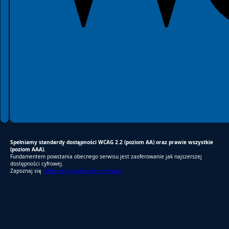
Spełniamy standardy dostępności WCAG 2.2 (poziom AA) oraz prawie wszystkie
(poziom AAA).
Fundamentem powstania obecnego serwisu jest zaoferowanie jak najszerszej
dostępności cyfrowej.
Zapoznaj się
Deklaracją dostępności cyfrowej.
RODO Zgodne
RODO przyjazne narzędzia