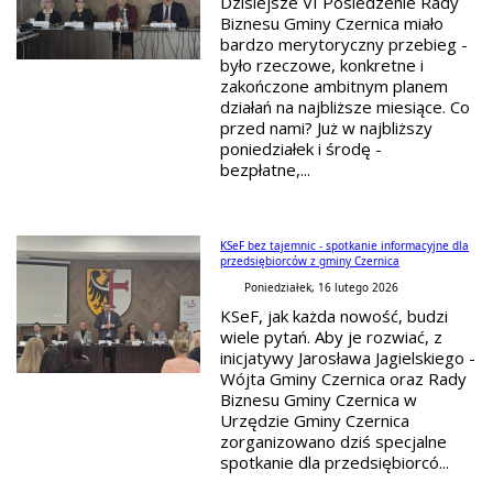
Dzisiejsze VI Posiedzenie Rady
Biznesu Gminy Czernica miało
bardzo merytoryczny przebieg -
było rzeczowe, konkretne i
zakończone ambitnym planem
działań na najbliższe miesiące. Co
przed nami? Już w najbliższy
poniedziałek i środę -
bezpłatne,...
KSeF bez tajemnic - spotkanie informacyjne dla
przedsiębiorców z gminy Czernica
Poniedziałek, 16 lutego 2026
KSeF, jak każda nowość, budzi
wiele pytań. Aby je rozwiać, z
inicjatywy Jarosława Jagielskiego -
Wójta Gminy Czernica oraz Rady
Biznesu Gminy Czernica w
Urzędzie Gminy Czernica
zorganizowano dziś specjalne
spotkanie dla przedsiębiorcó...