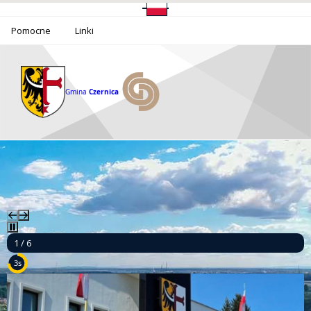
Pomocne
Linki
Gmina
Czernica
1 / 6
2s
Informacja o funkcjonowaniu Urzędu Gminy Czernica w dniu 14 sierpnia 2026 r.