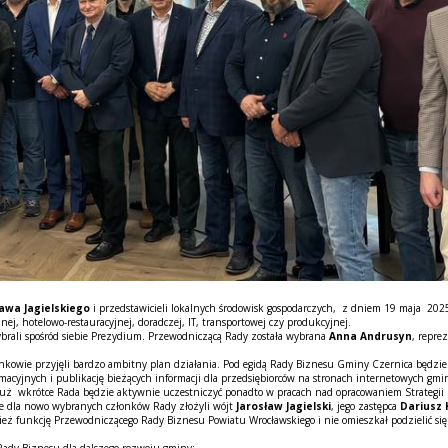
ława Jagielskiego
i przedstawicieli lokalnych środowisk gospodarczych, z dniem 19 maja 2025
ej, hotelowo-restauracyjnej, doradczej, IT, transportowej czy produkcyjnej.
ybrali spośród siebie Prezydium. Przewodniczącą Rady została wybrana
Anna Andrusyn
, repre
łonkowie przyjęli bardzo ambitny plan działania. Pod egidą Rady Biznesu Gminy Czernica będzi
macyjnych i publikację bieżących informacji dla przedsiębiorców na stronach internetowych gmi
. Już wkrótce Rada będzie aktywnie uczestniczyć ponadto w pracach nad opracowaniem Strategi
je dla nowo wybranych członków Rady złożyli wójt
Jarosław Jagielski
, jego zastępca
Dariusz 
ównież funkcję Przewodniczącego Rady Biznesu Powiatu Wrocławskiego i nie omieszkał podzieli