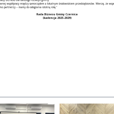
 Rady Biznesu dla dalszego rozwoju gminy:
nej współpracy między samorządem a lokalnym środowiskiem przedsiębiorców. Wierzę, że wspól
ako partnerzy – mamy do odegrania istotną rolę.”
Rada Biznesu Gminy Czernica
(kadencja 2025-2029)