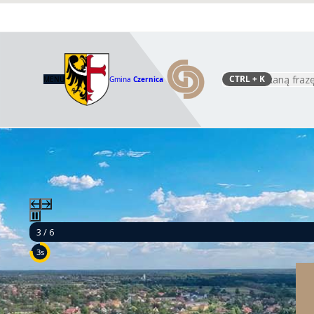
CTRL
+ K
MENU
Gmina
Czernica
Szukaj
4 / 6
9s
Mamy to! Gmina Czernica z dofinansowaniem na działania dla s