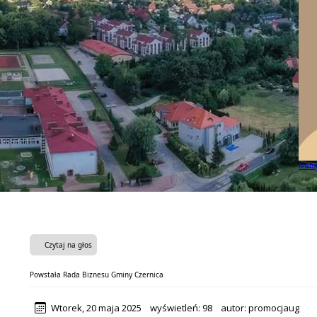
Mamy to! Gmina Czernica z dofinansowaniem na działania dla s
Czytaj na głos
Powstała Rada Biznesu Gminy Czernica
Wtorek, 20 maja 2025
wyświetleń:
98
autor:
promocjaug