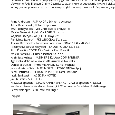
Na zakończenie spotkania wójt Jarosław Jagielski podkreślił znaczenie nowo powstałej
„Powołanie Rady Biznesu Gminy Czernica to ważny krok w budowaniu trwałej i efektyw
gminy. Jestem przekonany, że to dopiero początek owocnej drogi, na której wszyscy – j
Anna Andrusyn – A&M ANDRUSYN Anna Andrusyn
Artur Dziechciński, BETARD Sp. z o.o.
Ewa Falendysz-Toś – VET-CARE Ewa Fałendysz-Toś
Marcin Sławomir Figiel - VIA REGIA Sp. z o.o.
Wojciech Frączyk – WOJCIECH FRĄCZYK
Remigiusz Jezierski - PKB WROCŁAW Sp. z o.o.
Tomasz Kaczmarski - Kancelaria Podatkowa TOMASZ KACZMARSKI
Przemysław Łukasz Kobyłecki – SHOLE POLSKA Sp. z o.o.
Piotr Kowalik - COMPLEX KOWALIK Piotr Kowalik
Marcin Kowalski – Human Partner Sp. z o.o.
Kazimierz Kujawa – KAZIMIERZ KUJAWA DOM PARTNER
Agnieszka Malińska – Invest MAL Agnieszka Malińska
Daniel Michalski – PPHU MICHALSKI Daniel Michalski
Jerzy Misztal – Sklep ‘MAX” MISZTAL i ROGOZIŃSKA Sp. j.
Karol Pietrucha – „PIETRUCHA PROJEK” Karol Pietrucha
Jacek Sankowski – JACEK SANKOWSKI
Jakub Sitarz - SOFTEXPERT
Krzysztof Spychała – STACJA NAPEŁNIANIA AUT GAZEM Spychała Krzysztof
Waldemar Szewc – Waldemar Szewc „A.F.O” Kancelaria Doradztwa Podatkowego
Paweł Wolfinger – CSB Paweł Wolfinger
Zdjęcia