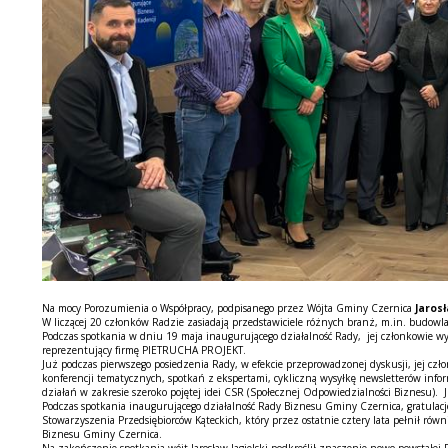
Na mocy Porozumienia o Współpracy, podpisanego przez Wójta Gminy Czernica
Jaros
W liczącej 20 członków Radzie zasiadają przedstawiciele różnych branż, m.in. budowlan
Podczas spotkania w dniu 19 maja inaugurującego działalność Rady, jej członkowie w
reprezentujący firmę PIETRUCHA PROJEKT.
Już podczas pierwszego posiedzenia Rady, w efekcie przeprowadzonej dyskusji, jej cz
konferencji tematycznych, spotkań z ekspertami, cykliczną wysyłkę newsletterów infor
działań w zakresie szeroko pojętej idei CSR (Społecznej Odpowiedzialności Biznesu)
Podczas spotkania inaugurującego działalność Rady Biznesu Gminy Czernica, gratulac
Stowarzyszenia Przedsiębiorców Kąteckich, który przez ostatnie cztery lata pełnił r
Biznesu Gminy Czernica.