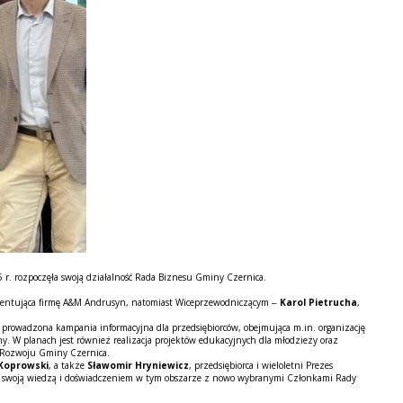
 r. rozpoczęła swoją działalność Rada Biznesu Gminy Czernica.
zentująca firmę A&M Andrusyn, natomiast Wiceprzewodniczącym –
Karol Pietrucha
,
e prowadzona kampania informacyjna dla przedsiębiorców, obejmująca m.in. organizację
ny. W planach jest również realizacja projektów edukacyjnych dla młodzieży oraz
i Rozwoju Gminy Czernica.
Koprowski
, a także
Sławomir Hryniewicz
, przedsiębiorca i wieloletni Prezes
ć się swoją wiedzą i doświadczeniem w tym obszarze z nowo wybranymi Członkami Rady