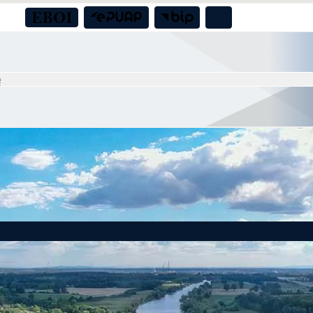
a boiska sportowego przy świetlicy wiejskiej w Nadolicach Małych