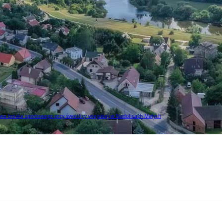
a boiska sportowego przy świetlicy wiejskiej w Nadolicach Małych