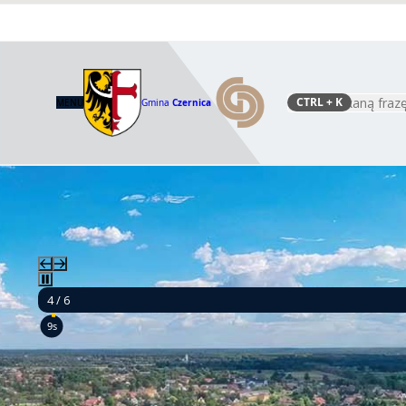
CTRL
+ K
MENU
Gmina
Czernica
Szukaj
4 / 6
7s
Budow