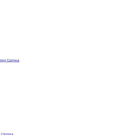
miny Czernica
 Czernica