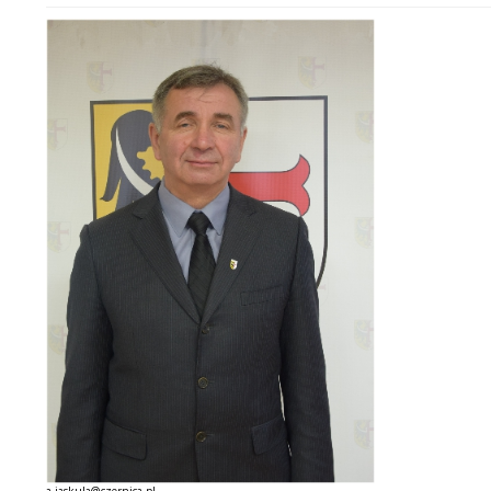
a.jaskula@czernica.pl