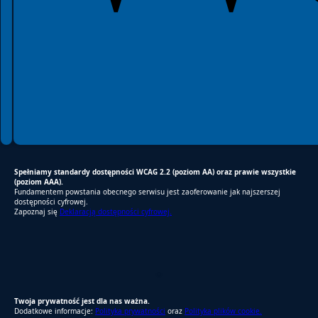
Spełniamy standardy dostępności WCAG 2.2 (poziom AA) oraz prawie wszystkie
(poziom AAA).
Fundamentem powstania obecnego serwisu jest zaoferowanie jak najszerszej
dostępności cyfrowej.
Zapoznaj się
Deklaracją dostępności cyfrowej.
RODO Zgodne
RODO przyjazne narzędzia
Twoja prywatność jest dla nas ważna.
Dodatkowe informacje:
Polityka prywatności
oraz
Polityka plików cookie.