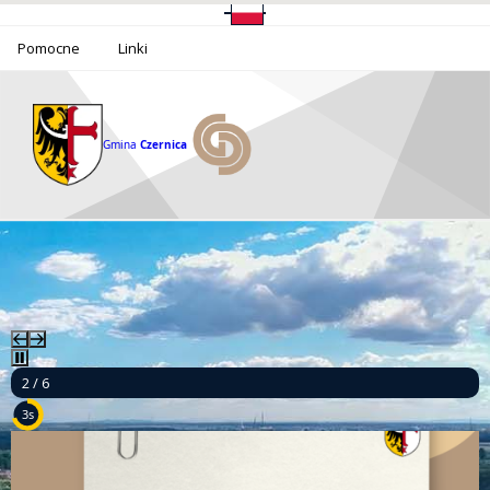
Pomocne
Linki
Gmina
Czernica
2 / 6
2s
Ponad milion złotych dla bezpieczeństwa mieszkańców Gminy Czernica!