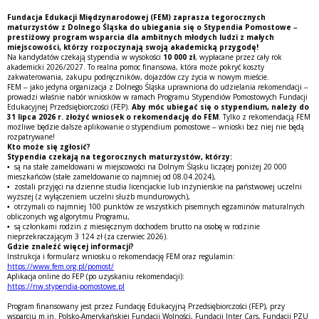
Fundacja Edukacji Międzynarodowej (FEM) zaprasza tegorocznych
maturzystów z Dolnego Śląska do ubiegania się o Stypendia Pomostowe –
prestiżowy program wsparcia dla ambitnych młodych ludzi z małych
miejscowości, którzy rozpoczynają swoją akademicką przygodę!
Na kandydatów czekają stypendia w wysokości
10 000 zł
, wypłacane przez cały rok
akademicki 2026/2027. To realna pomoc finansowa, która może pokryć koszty
zakwaterowania, zakupu podręczników, dojazdów czy życia w nowym mieście.
FEM – jako jedyna organizacja z Dolnego Śląska uprawniona do udzielania rekomendacji –
prowadzi właśnie nabór wniosków w ramach Programu Stypendiów Pomostowych Fundacji
Edukacyjnej Przedsiębiorczości (FEP).
Aby móc ubiegać się o stypendium, należy do
31 lipca 2026 r. złożyć wniosek o rekomendację do FEM
. Tylko z rekomendacją FEM
możliwe będzie dalsze aplikowanie o stypendium pomostowe – wnioski bez niej nie będą
rozpatrywane!
Kto może się zgłosić?
Stypendia czekają na tegorocznych maturzystów, którzy:
• są na stałe zameldowani w miejscowości na Dolnym Śląsku liczącej poniżej 20 000
mieszkańców (stałe zameldowanie co najmniej od 08.04.2024),
• zostali przyjęci na dzienne studia licencjackie lub inżynierskie na państwowej uczelni
wyższej (z wyłączeniem uczelni służb mundurowych),
• otrzymali co najmniej 100 punktów ze wszystkich pisemnych egzaminów maturalnych
obliczonych wg algorytmu Programu,
• są członkami rodzin z miesięcznym dochodem brutto na osobę w rodzinie
nieprzekraczającym 3 124 zł (za czerwiec 2026).
Gdzie znaleźć więcej informacji?
Instrukcja i formularz wniosku o rekomendację FEM oraz regulamin:
https://www.fem.org.pl/pomost/
Aplikacja online do FEP (po uzyskaniu rekomendacji):
https://nw.stypendia-pomostowe.pl
Program finansowany jest przez Fundację Edukacyjną Przedsiębiorczości (FEP), przy
wsparciu m.in. Polsko-Amerykańskiej Fundacji Wolności, Fundacji Inter Cars, Fundacji PZU