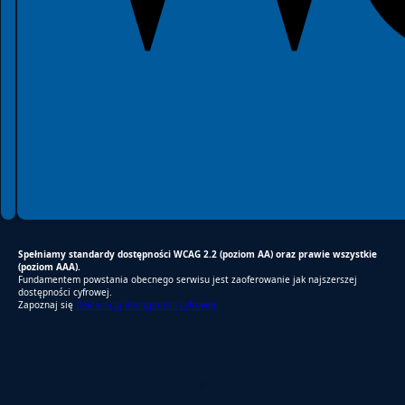
Spełniamy standardy dostępności WCAG 2.2 (poziom AA) oraz prawie wszystkie
(poziom AAA).
Fundamentem powstania obecnego serwisu jest zaoferowanie jak najszerszej
dostępności cyfrowej.
Zapoznaj się
Deklaracją dostępności cyfrowej.
RODO Zgodne
RODO przyjazne narzędzia