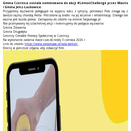
Gmina Czernica została nominowana do akcji #LemonChallenge przez Miasto
i Gmina Jelcz-Laskowice.
Przyjęliśmy wyzwanie polegające na wypiciu soku z cytryny, ponieważ Pola zmaga się z
bardzo ciężką chorobą Retta. Potrzebne są środki na jej leczenie i rehabilitację. Dlatego tak
ważna jest każda pomoc. Zachęcamy do zbiórki na stronie Siepomaga.pl
Nie przerywamy tej szlachetnej akcji i nominujemy do podjęcia wyzwania:
Gmina Żórawina
Gmina Długołęka
Gminny Ośrodek Pomocy Społecznej w Czernicy
Na wykonanie zadania macie czas do środy 3 czerwca 2026 r.
Link do zbiórki
https://www.siepomaga.pl/pola-betkier
Kliknij w poniższe zdjęcia, aby zobaczyć film.