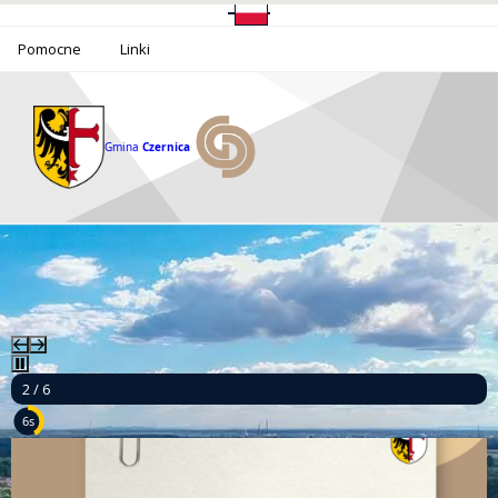
Pomocne
Linki
Gmina
Czernica
2 / 6
4s
Ponad milion złotych dla bezpieczeństwa mieszkańców Gminy Czernica!