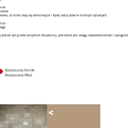
rnie
kutków
a, że dzieci stają się ostrożniejsze i lepiej radzą sobie w trudnych sytuacjach.
icza
tego
jednak był przede wszystkim bezpieczny, potrzebna jest uwaga, odpowiedzialność i zaangażowa