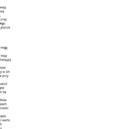
ywają
awą
,
cznej
łego.
 jeszcze
a mogą
 mają
iwiający
które
cy w ich
a przy
odzić
jest
ć się
odków
scach
eniami
zęsto
i warto
ch
dy