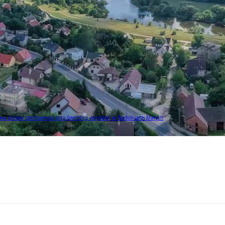
a boiska sportowego przy świetlicy wiejskiej w Nadolicach Małych