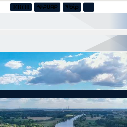
a boiska sportowego przy świetlicy wiejskiej w Nadolicach Małych