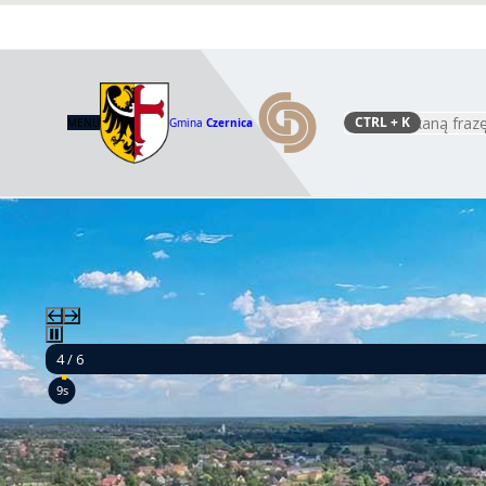
CTRL
+ K
MENU
Gmina
Czernica
Szukaj
4 / 6
7s
Budow