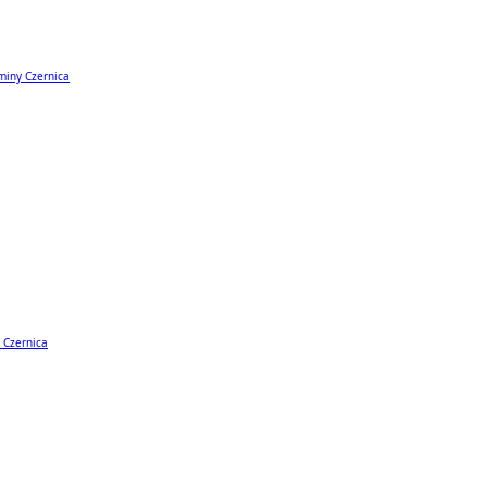
miny Czernica
 Czernica