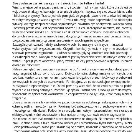
Gospodarzu zwróć uwagę na dzieci, bo… to tylko chwila!
Wieś to miejsce pełne przestrzeni, natury i codziennych aktywności, które dla dzieci b
wyjątkowo atrakcyjne. Wakacje na terenach wiejskich kojarzą się z odpoczynkiem, zab
i bliskością przyrody. Trzeba jednak pamiętać, że gospodarstwo rolne to również miejsce
w którym występuje wiele zagrożeń. Chwila nieuwagi może doprowadzić do niebezpie
sytuacji, dlatego bezpieczeństwo najmłodszych powinno być priorytetem każdego doros
Podstawą profilaktyki jest odpowiedni nadzór. Dzieci, szczególnie młodsze, nie potrafią
właściwie ocenić ryzyka ani przewidzieć skutków swoich działań. To właśnie obecność
dorosłych i wyznaczanie jasnych zasad dotyczących miejsc zabawy oraz poruszania się
po gospodarstwie mają ogromne znaczenie w zapobieganiu wypadkom.
Szczególną ostrożność należy zachować w pobliżu maszyn rolniczych i narzędzi
wykorzystywanych w gospodarstwie. Ciągniki, kombajny, kosiarki czy inne urządzeni
stanowić poważne zagrożenie – zwłaszcza wtedy, gdy są uruchomione lub pozostają
niezabezpieczone. Dobrym rozwiązaniem jest wyznaczenie stref, do których dzieci nie
wstępu. Sprzęt po zakończeniu pracy zawsze należy przechowywać w sposób uniemożl
dostęp najmłodszym.
Należy pamiętać, że dzieciom – szczególnie do 16. roku życia – nie wolno zlecać prac, 
mogą zagrażać ich zdrowiu lub życiu. Dotyczy to m.in. obsługi maszyn rolniczych, pra
pobliżu, kontaktu z chemikaliami, podnoszenia ciężkich przedmiotów czy przebywani
zwierzętach trudnych do opanowania. Pamiętajmy, że nawet spokojne zwierzę może
zareagować nieprzewidywalnie. Dzieci powinny wiedzieć, że do zwierząt można podch
wyłącznie za zgodą dorosłych, zachowując spokój i ostrożność. Obowiązkiem dorosłych 
stworzenie bezpiecznych warunków i niedopuszczanie do sytuacji, które mogą skończy
tragicznie.
Duże znaczenie ma także właściwe przechowywanie substancji niebezpiecznych – śr
ochrony roślin, nawozów i paliw. Powinny być zabezpieczone i przechowywane w miej
niedostępnych dla dzieci. Podobnie z narzędziami, ostrymi przedmiotami oraz urządz
elektrycznymi, które pozostawione bez nadzoru mogą stanowić realne zagrożenie.
Nie można zapominać również o bezpieczeństwie na drogach. Na terenach wiejskich c
brakuje chodników, a ruch pojazdów rolniczych i samochodów bywa intensywny. Dziec
uczyć podstawowych zasad poruszania się po drodze, noszenia elementów odblaskowy
i zachowania ostrożności podczas jazdy rowerem. Kask i dobrze dobrane miejsce do jaz