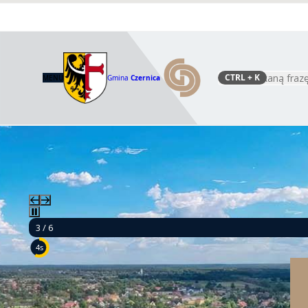
CTRL
+ K
MENU
Gmina
Czernica
Szukaj
3 / 6
3s
Mamy 