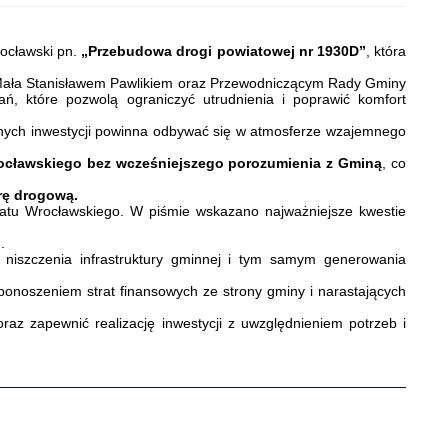
rocławski pn.
„Przebudowa drogi powiatowej nr 1930D”
, która
 Mała Stanisławem Pawlikiem oraz Przewodniczącym Rady Gminy
 które pozwolą ograniczyć utrudnienia i poprawić komfort
nych inwestycji powinna odbywać się w atmosferze wzajemnego
rocławskiego bez wcześniejszego porozumienia z Gminą
, co
urę drogową.
iatu Wrocławskiego. W piśmie wskazano najważniejsze kwestie
.
niszczenia infrastruktury gminnej i tym samym generowania
ponoszeniem strat finansowych ze strony gminy i narastających
az zapewnić realizację inwestycji z uwzględnieniem potrzeb i