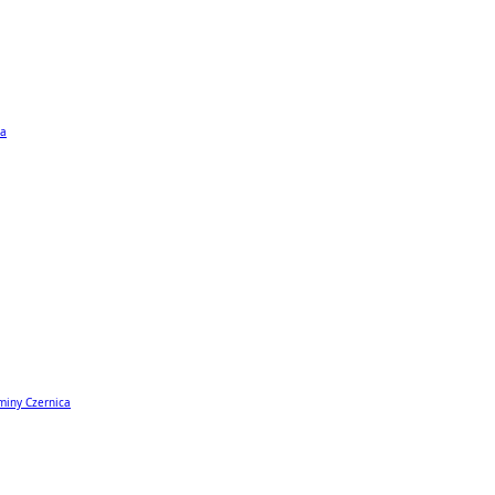
ta
miny Czernica