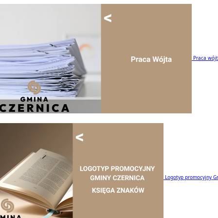
Praca wój
Logotyp promocyjny G