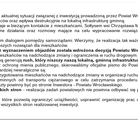
o aktualnej sytuacji związanej z inwestycją prowadzoną przez Powiat W
ńców oraz wpływa destrukcyjnie na lokalną infrastrukturę gminną.
staje w bieżącym kontakcie z mieszkańcami, Sołtysem wsi Chrząstawa
 działania oraz rozmowy mające na celu wypracowanie rozwiązań,
im dialogiem pomiędzy samorządami. Wierzymy, że realizacja tak waż
epszych rozwiązań dla mieszkańców.
raz wyznaczeniem objazdów została wdrożona decyzją Powiatu W
mieszkańców na nadchodzące zmiany i ograniczenia w ruchu drogowym.
wą generują
ruch, który niszczy naszą lokalną, gminną infrastrukt
 ochronę mienia publicznego, skierowaliśmy oficjalne pismo do Pow
rdziej newralgiczne są:
zygotowania mieszkańców na nadchodzące zmiany w organizacji ruchu
innych od transportu ciężarowego w celu zatrzymania procederu 
zty powinny być po stronie Inwestora - Powiatu Wrocławskiego.
kich stron
- realizacja zadań powiatowych nie powinna odbywać się 
óre pozwolą ograniczyć uciążliwości, usprawnić organizację prac or
zystkich stron realizowanej inwestycji.