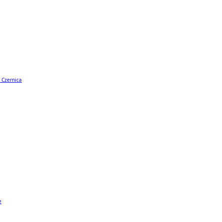
 Czernica
e