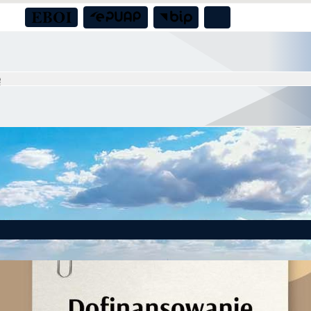
to! Gmina Czernica z dofinansowaniem na działania dla seniorów!