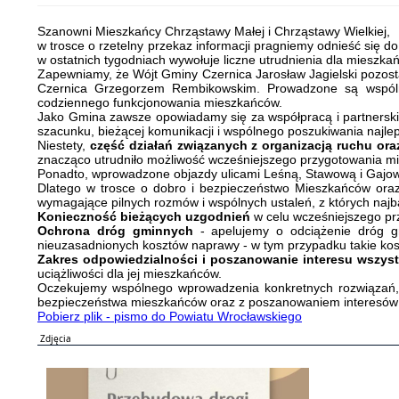
Szanowni Mieszkańcy Chrząstawy Małej i Chrząstawy Wielkiej,
w trosce o rzetelny przekaz informacji pragniemy odnieść się d
w ostatnich tygodniach wywołuje liczne utrudnienia dla mieszka
Zapewniamy, że Wójt Gminy Czernica Jarosław Jagielski pozo
Czernica Grzegorzem Rembikowskim. Prowadzone są wspólne
codziennego funkcjonowania mieszkańców.
Jako Gmina zawsze opowiadamy się za współpracą i partnersk
szacunku, bieżącej komunikacji i wspólnego poszukiwania najl
Niestety,
część działań związanych z organizacją ruchu o
znacząco utrudniło możliwość wcześniejszego przygotowania 
Ponadto, wprowadzone objazdy ulicami Leśną, Stawową i Gajo
Dlatego w trosce o dobro i bezpieczeństwo Mieszkańców oraz
wymagające pilnych rozmów i wspólnych ustaleń, z których najba
Konieczność bieżących uzgodnień
w celu wcześniejszego pr
Ochrona dróg gminnych
- apelujemy o odciążenie dróg gm
nieuzasadnionych kosztów naprawy - w tym przypadku takie kos
Zakres odpowiedzialności
i poszanowanie interesu wszyst
uciążliwości dla jej mieszkańców.
Oczekujemy wspólnego wprowadzenia konkretnych rozwiązań, kt
bezpieczeństwa mieszkańców oraz z poszanowaniem interesów ws
Pobierz plik - pismo do Powiatu Wrocławskiego
Zdjęcia