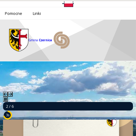
Pomocne
Linki
Gmina
Czernica
2 / 6
1s
Ponad milion złotych dla bezpieczeństwa mieszkańców Gminy Czernica!