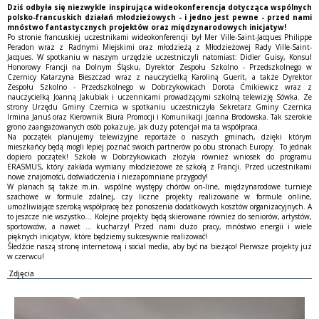
Dziś odbyła się niezwykle inspirująca wideokonferencja dotycząca wspólnych
polsko-francuskich działań młodzieżowych - i jedno jest pewne - przed nami
mnóstwo fantastycznych projektów oraz międzynarodowych inicjatyw!
Po stronie francuskiej uczestnikami wideokonferencji był Mer Ville-Saint-Jacques Philippe
Peradon wraz z Radnymi Miejskimi oraz młodzieżą z Młodzieżowej Rady Ville-Saint-
Jacques. W spotkaniu w naszym urzędzie uczestniczyli natomiast: Didier Guisy, Konsul
Honorowy Francji na Dolnym Śląsku, Dyrektor Zespołu Szkolno - Przedszkolnego w
Czernicy Katarzyna Bieszczad wraz z nauczycielką Karoliną Guerit, a także Dyrektor
Zespołu Szkolno - Przedszkolnego w Dobrzykowicach Dorota Ćmikiewicz wraz z
nauczycielką Joanną Jakubiak i uczennicami prowadzącymi szkolną telewizję Sówka. Ze
strony Urzędu Gminy Czernica w spotkaniu uczestniczyła Sekretarz Gminy Czernica
Irmina Januś oraz Kierownik Biura Promocji i Komunikacji Joanna Brodowska. Tak szerokie
grono zaangażowanych osób pokazuje, jak duży potencjał ma ta współpraca.
Na początek planujemy telewizyjne reportaże o naszych gminach, dzięki którym
mieszkańcy będą mogli lepiej poznać swoich partnerów po obu stronach Europy. To jednak
dopiero początek! Szkoła w Dobrzykowicach złożyła również wniosek do programu
ERASMUS, który zakłada wymiany młodzieżowe ze szkołą z Francji. Przed uczestnikami
nowe znajomości, doświadczenia i niezapomniane przygody!
W planach są także m.in. wspólne występy chórów on-line, międzynarodowe turnieje
szachowe w formule zdalnej, czy liczne projekty realizowane w formule online,
umożliwiające szeroką współpracę bez ponoszenia dodatkowych kosztów organizacyjnych. A
to jeszcze nie wszystko… Kolejne projekty będą skierowane również do seniorów, artystów,
sportowców, a nawet ... kucharzy! Przed nami dużo pracy, mnóstwo energii i wiele
pięknych inicjatyw, które będziemy sukcesywnie realizować!
Śledźcie naszą stronę internetową i social media, aby być na bieżąco! Pierwsze projekty już
w czerwcu!
Zdjęcia