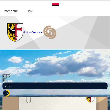
Pomocne
Linki
Gmina
Czernica
2 / 6
4s
Ponad milion złotych dla bezpieczeństwa mieszkańców Gminy Czernica!