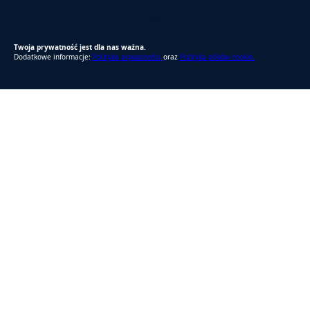
RODO Zgodne
RODO przyjazne narzędzia
Twoja prywatność jest dla nas ważna.
Dodatkowe informacje:
Polityka prywatności
oraz
Polityka plików cookie.