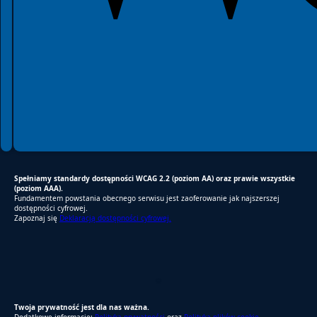
Spełniamy standardy dostępności WCAG 2.2 (poziom AA) oraz prawie wszystkie
(poziom AAA).
Fundamentem powstania obecnego serwisu jest zaoferowanie jak najszerszej
dostępności cyfrowej.
Zapoznaj się
Deklaracją dostępności cyfrowej.
RODO Zgodne
RODO przyjazne narzędzia
Twoja prywatność jest dla nas ważna.
Dodatkowe informacje:
Polityka prywatności
oraz
Polityka plików cookie.