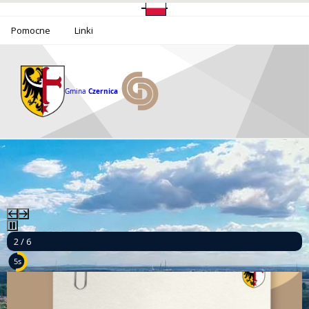
Pomocne
Linki
Gmina
Czernica
2 / 6
3s
Ponad milion złotych dla bezpieczeństwa mieszkańców Gminy Czernica!