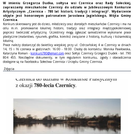
W imieniu Grzegorza Dudka, sołtysa wsi Czernica oraz Rady Sołeckiej,
zapraszamy mieszkańców Czernicy do udziału w Jubileuszowym Konkursie
Artystycznym „Czernica - 780 lat historii, tradycji i integracji”. Wydarzenie
objęte jest honorowym patronatem Jarosława Jagielskiego, Wójta Gminy
Czernica.
Konkurs skierowany jest do dzieci, młodzieży oraz dorosłych mieszkańców Czernicy i ma na
celu m.in. promowanie lokalnej historii, tradycji oraz integracji międzypokoleniowej
poprzez twórczość artystyczną. Uczestnicy mogą zgłaszać samodzielnie wykonane prace
plastyczne (malarstwo, rysunek, grafika, komiks) związane z historią, kulturą i tożsamością
lokalną.
Prace należy dostarczyć do świetlicy wiejskiej przy ul. Odrzańskiej 4 w Czernicy w dniach
14, 15 i 16 czerwca w godzinach: 16:00 - 18:00. Osoby do kontaktu: Monika Pawłowska,
Katarzyna Roman -
konkurs780@gmail.com
oraz Sołtys Czernicy Grzegorz Dudek - tel. 790
804 455. Niezbędne dokumenty, w tym regulamin konkursu, zgody i oświadczenia
dostępne są na Facebooku Sołectwa Czernica i Urzędu Gminy Czernica.
Zdjęcia