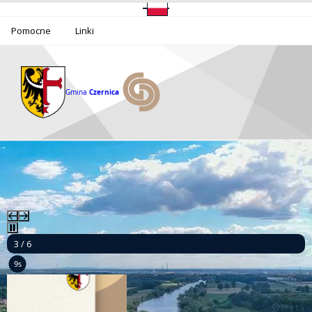
Pomocne
Linki
Gmina
Czernica
3 / 6
8s
Mamy to! Gmina Czernica z dofinansowaniem na działania dla seniorów!