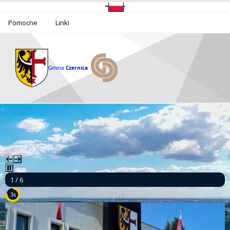
Pomocne
Linki
Gmina
Czernica
1 / 6
1s
Informacja o funkcjonowaniu Urzędu Gminy Czernica w dniu 14 sierpnia 2026 r.