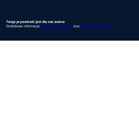
RODO Zgodne
RODO przyjazne narzędzia
Twoja prywatność jest dla nas ważna.
Dodatkowe informacje:
Polityka prywatności
oraz
Polityka plików cookie.