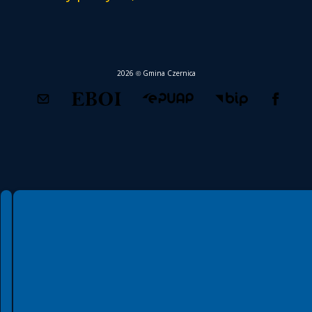
Na co idą moje podatki?
Podatki
Dla inwestora
Monitorowanie starorzecza Odry
Oficjalny portal mapowy Gminy Czernica
System Informacji Przestrzennej
Powiadomienia SMS