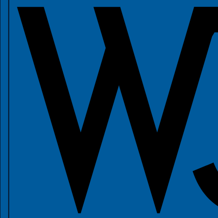
Mapy zagrożenia i ryzyka powodziowego
Wojskowe Centrum Rekrutacji we Wrocławiu
Informacje
Konto bankowe oraz NIPy
Godziny pracy
Godziny pracy EL, USC