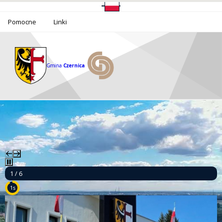
Pomocne
Linki
Gmina
Czernica
2 / 6
9s
Ponad milion złotych dla bezpieczeństwa mieszkańców Gminy Czernica!