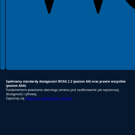
Spełniamy standardy dostępności WCAG 2.2 (poziom AA) oraz prawie wszystkie
(poziom AAA).
Fundamentem powstania obecnego serwisu jest zaoferowanie jak najszerszej
dostępności cyfrowej.
Zapoznaj się
Deklaracją dostępności cyfrowej.
RODO Zgodne
RODO przyjazne narzędzia