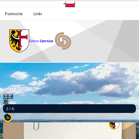
Pomocne
Linki
Gmina
Czernica
2 / 6
1s
Ponad milion złotych dla bezpieczeństwa mieszkańców Gminy Czernica!