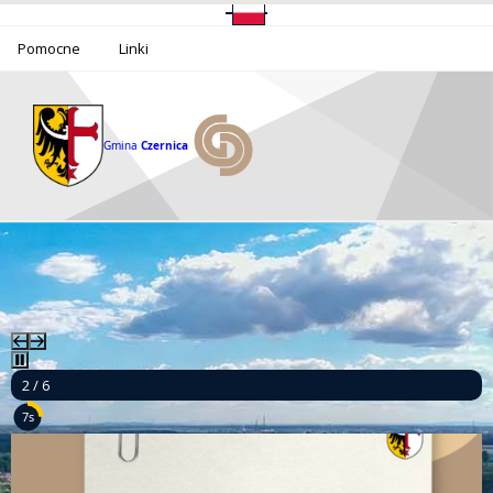
Pomocne
Linki
Gmina
Czernica
2 / 6
6s
Ponad milion złotych dla bezpieczeństwa mieszkańców Gminy Czernica!