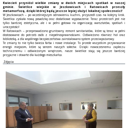
Kwiecień przyniósł wielkie zmiany w dwóch miejscach spotkań w naszej
gminie. Świetlice wiejskie w Jeszkowicach i Ratowicach przeszły
metamorfozę, dzięki której będą jeszcze lepiej służyć lokalnej społeczności!
W Jeszkowicach – po wcześniejszym odnowieniu kuchni, przyszedł czas na kolejny krok.
Świetlica zyskała nową posadzkę oraz dodatkowe wyposażenie. Teraz przestrzeń jest nie
tylko bardziej estetyczna, ale i w pełni gotowa na organizację warsztatów, spotkań i
uroczystości!
W Ratowicach – przeprowadzono gruntowny remont sanitariatów, które są teraz w pełni
dostosowane do potrzeb osób z niepełnosprawnościami. Odświeżono również hol oraz
bibliotekę, a dla wspólnego bezpieczeństwa zainstalowano system przeciwpożarowy.
Te zmiany to nie tylko świeża farba i nowe instalacje. To przede wszystkim przywracanie
energii miejscom, które są sercem naszych sołectw. Dzięki nowoczesnemu zapleczu
technicznemu i odświeżonym wnętrzom, nasze świetlice stają się jeszcze bardziej
przyjazne i otwarte dla każdego mieszkańca.
Zdjęcia