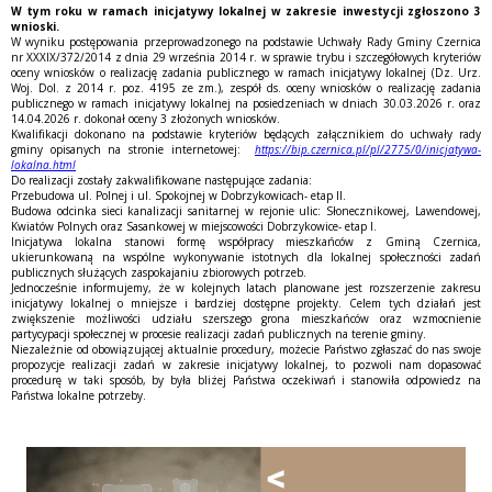
W tym roku w ramach inicjatywy lokalnej w zakresie inwestycji zgłoszono 3
wnioski.
W wyniku postępowania przeprowadzonego na podstawie Uchwały Rady Gminy Czernica
nr XXXIX/372/2014 z dnia 29 września 2014 r. w sprawie trybu i szczegółowych kryteriów
oceny wniosków o realizację zadania publicznego w ramach inicjatywy lokalnej (Dz. Urz.
Woj. Dol. z 2014 r. poz. 4195 ze zm.), zespół ds. oceny wniosków o realizację zadania
publicznego w ramach inicjatywy lokalnej na posiedzeniach w dniach 30.03.2026 r. oraz
14.04.2026 r. dokonał oceny 3 złożonych wniosków.
Kwalifikacji dokonano na podstawie kryteriów będących załącznikiem do uchwały rady
gminy opisanych na stronie internetowej:
https://bip.czernica.pl/pl/2775/0/inicjatywa-
lokalna.html
Do realizacji zostały zakwalifikowane następujące zadania:
Przebudowa ul. Polnej i ul. Spokojnej w Dobrzykowicach- etap II.
Budowa odcinka sieci kanalizacji sanitarnej w rejonie ulic: Słonecznikowej, Lawendowej,
Kwiatów Polnych oraz Sasankowej w miejscowości Dobrzykowice- etap I.
Inicjatywa lokalna stanowi formę współpracy mieszkańców z Gminą Czernica,
ukierunkowaną na wspólne wykonywanie istotnych dla lokalnej społeczności zadań
publicznych służących zaspokajaniu zbiorowych potrzeb.
Jednocześnie informujemy, że w kolejnych latach planowane jest rozszerzenie zakresu
inicjatywy lokalnej o mniejsze i bardziej dostępne projekty. Celem tych działań jest
zwiększenie możliwości udziału szerszego grona mieszkańców oraz wzmocnienie
partycypacji społecznej w procesie realizacji zadań publicznych na terenie gminy.
Niezależnie od obowiązującej aktualnie procedury, możecie Państwo zgłaszać do nas swoje
propozycje realizacji zadań w zakresie inicjatywy lokalnej, to pozwoli nam dopasować
procedurę w taki sposób, by była bliżej Państwa oczekiwań i stanowiła odpowiedz na
Państwa lokalne potrzeby.