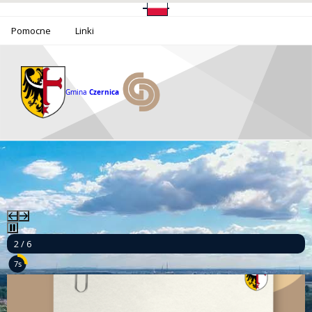
Pomocne
Linki
Gmina
Czernica
2 / 6
6s
Ponad milion złotych dla bezpieczeństwa mieszkańców Gminy Czernica!