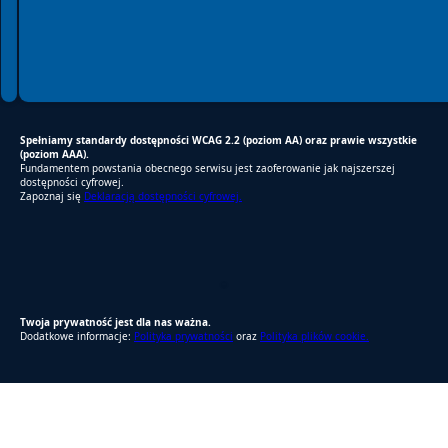
Spełniamy standardy dostępności WCAG 2.2 (poziom AA) oraz prawie wszystkie
(poziom AAA).
Fundamentem powstania obecnego serwisu jest zaoferowanie jak najszerszej
dostępności cyfrowej.
Zapoznaj się
Deklaracją dostępności cyfrowej.
RODO Zgodne
RODO przyjazne narzędzia
Twoja prywatność jest dla nas ważna.
Dodatkowe informacje:
Polityka prywatności
oraz
Polityka plików cookie.