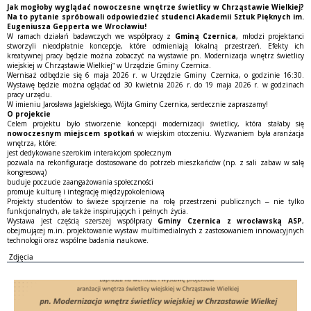
Jak mogłoby wyglądać nowoczesne wnętrze świetlicy w Chrząstawie Wielkiej?
Na to pytanie spróbowali odpowiedzieć studenci Akademii Sztuk Pięknych im.
Eugeniusza Gepperta we Wrocławiu!
W ramach działań badawczych we współpracy z
Gminą Czernica
, młodzi projektanci
stworzyli nieodpłatnie koncepcje, które odmieniają lokalną przestrzeń. Efekty ich
kreatywnej pracy będzie można zobaczyć na wystawie pn. Modernizacja wnętrz świetlicy
wiejskiej w Chrząstawie Wielkiej” w Urzędzie Gminy Czernica.
Wernisaż odbędzie się 6 maja 2026 r. w Urzędzie Gminy Czernica, o godzinie 16:30.
Wystawę będzie można oglądać od 30 kwietnia 2026 r. do 19 maja 2026 r. w godzinach
pracy urzędu.
W imieniu Jarosława Jagielskiego, Wójta Gminy Czernica, serdecznie zapraszamy!
O projekcie
Celem projektu było stworzenie koncepcji modernizacji świetlicy, która stałaby się
nowoczesnym miejscem spotkań
w wiejskim otoczeniu. Wyzwaniem była aranżacja
wnętrza, które:
jest dedykowane szerokim interakcjom społecznym
pozwala na rekonfiguracje dostosowane do potrzeb mieszkańców (np. z sali zabaw w salę
kongresową)
buduje poczucie zaangażowania społeczności
promuje kulturę i integrację międzypokoleniową
Projekty studentów to świeże spojrzenie na rolę przestrzeni publicznych – nie tylko
funkcjonalnych, ale także inspirujących i pełnych życia.
Wystawa jest częścią szerszej współpracy
Gminy Czernica z wrocławską ASP
,
obejmującej m.in. projektowanie wystaw multimedialnych z zastosowaniem innowacyjnych
technologii oraz wspólne badania naukowe.
Zdjęcia