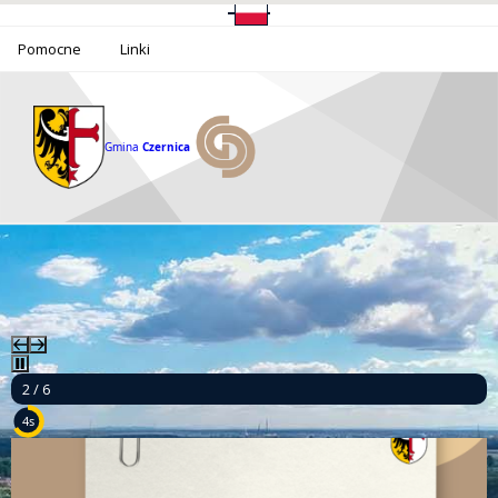
Pomocne
Linki
Gmina
Czernica
2 / 6
3s
Ponad milion złotych dla bezpieczeństwa mieszkańców Gminy Czernica!