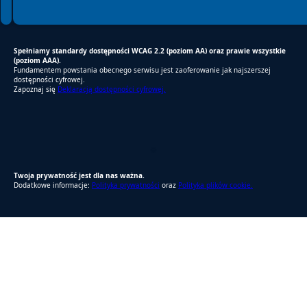
Spełniamy standardy dostępności WCAG 2.2 (poziom AA) oraz prawie wszystkie
(poziom AAA).
Fundamentem powstania obecnego serwisu jest zaoferowanie jak najszerszej
dostępności cyfrowej.
Zapoznaj się
Deklaracją dostępności cyfrowej.
RODO Zgodne
RODO przyjazne narzędzia
Twoja prywatność jest dla nas ważna.
Dodatkowe informacje:
Polityka prywatności
oraz
Polityka plików cookie.