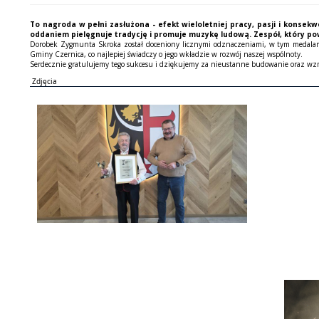
To nagroda w pełni zasłużona - efekt wieloletniej pracy, pasji i konsek
oddaniem pielęgnuje tradycję i promuje muzykę ludową. Zespół, który po
Dorobek Zygmunta Skroka został doceniony licznymi odznaczeniami, w tym medalami „
Gminy Czernica, co najlepiej świadczy o jego wkładzie w rozwój naszej wspólnoty.
Serdecznie gratulujemy tego sukcesu i dziękujemy za nieustanne budowanie oraz wzm
Zdjęcia