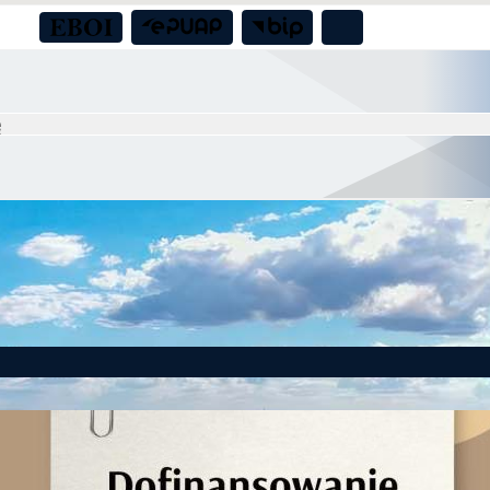
to! Gmina Czernica z dofinansowaniem na działania dla seniorów!