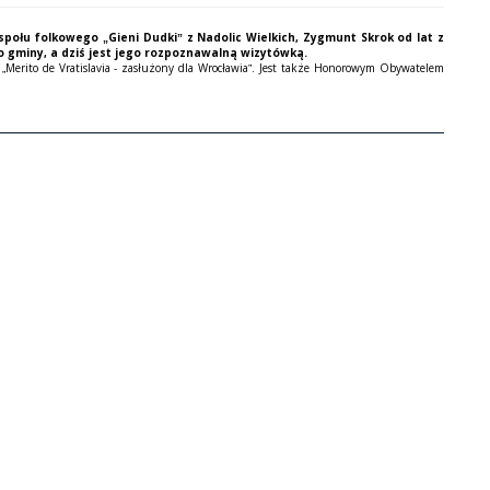
społu folkowego „Gieni Dudki” z Nadolic Wielkich, Zygmunt Skrok od lat z
o gminy, a dziś jest jego rozpoznawalną wizytówką.
„Merito de Vratislavia - zasłużony dla Wrocławia”. Jest także Honorowym Obywatelem