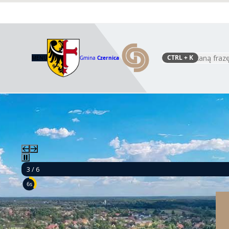
CTRL
+ K
MENU
Gmina
Czernica
Szukaj
3 / 6
5s
Mamy 