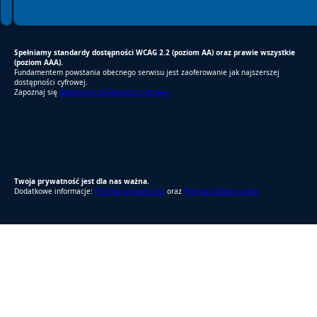
Spełniamy standardy dostępności WCAG 2.2 (poziom AA) oraz prawie wszystkie
(poziom AAA).
Fundamentem powstania obecnego serwisu jest zaoferowanie jak najszerszej
dostępności cyfrowej.
Zapoznaj się
Deklaracją dostępności cyfrowej.
RODO Zgodne
RODO przyjazne narzędzia
Twoja prywatność jest dla nas ważna.
Dodatkowe informacje:
Polityka prywatności
oraz
Polityka plików cookie.