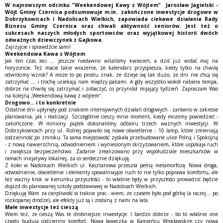
W najnowszym odcinku "Weekendowej Kawy z Wójtem" Jarosław Jagielski -
Wójt Gminy Czernica podsumowuje m.in. zakończone inwestycje drogowe w
Dobrzykowicach i Nadolicach Wielkich, zapowiada ciekawe działania Rady
Biznesu Gminy Czernica oraz chwali aktywność seniorów. Jest też o
sukcesach naszych młodych sportowców oraz wyjątkowej historii dwóch
odważnych dziewczynek z Gajkowa.
Zajrzyjcie i sprawdźcie sami!
Weekendowa Kawa z Wójtem
Jak ten czas leci … jeszcze niedawno witaliśmy kwiecień, a dziś już widać maj na
horyzoncie. Też macie takie wrażenie, że kalendarz przyspiesza, kiedy tylko na chwilę
odwrócimy wzrok? A może to po prostu znak, że dzieje się tak dużo, że dni nie chcą się
zatrzymać … i trochę uciekają nam między palcami. A gdy wszystko wokół nabiera tempa,
dobrze na chwilę się zatrzymać i zobaczyć, co przyniósł mijający tydzień. Zapraszam Was
na kolejną „Weekendową kawę z wójtem”.
Drogowo... i to konkretnie
Ostatnie dni upłynęły pod znakiem intensywnych działań drogowych - zarówno w zakresie
planowania, jak i realizacji. Szczególnie cieszy mnie moment, kiedy możemy powiedzieć -
zakończone. W miniony piątek dokonaliśmy odbioru trzech ważnych inwestycji. W
Dobrzykowicach przy ul. Rolnej pojawiło się nowe oświetlenie - 10 lamp, które zmieniają
codzienność po zmroku. Ta sama miejscowość zyskała przebudowane ulice Polną i Spokojną
- z nową nawierzchnią, odwodnieniem i wyniesionym skrzyżowaniem, które uspokaja ruch
i zwiększa bezpieczeństwo. Zadanie zrealizowano przy współudziale mieszkańców w
ramach inicjatywy lokalnej, za co serdecznie dziękuję.
Z kolei w Nadolicach Wielkich ul. Kasztanowa przeszła pełną metamorfozę. Nowa droga,
odwodnienie, oświetlenie i elementy spowalniające ruch to nie tylko poprawa komfortu, ale
też ważny krok w kierunku przyszłości - to właśnie tędy w przyszłości prowadzić będzie
dojazd do planowanej szkoły podstawowej w Nadolicach Wielkich.
Dziękuję Wam za cierpliwość w trakcie prac - wiem, że czasem było pod górkę (a raczej… po
rozkopanej drodze), ale efekty już są i zostaną z nami na lata.
Małe inwestycje też cieszą
Wiem też, że cieszą Was te drobniejsze inwestycje. I bardzo dobrze - bo to właśnie one
często budują codzienny komfort. Nowa ławeczka w Kamieńcu Wrocławskim czy nowa