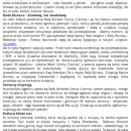
wiata autobusowa w Jeszkowicach - niby niewiele, a jednak … jest gdzie usiąść, odpocząć,
schować się przed deszczem. Czasem rozwój to nie tylko wielkie milionowe inwestycje, ale
też te małe, bardzo „ludzkie” decyzje.
Rada Biznesu - działamy, nie zwalniamy
Za nami kolejne posiedzenie Rady Biznesu Gminy Czernica i po raz kolejny utwierdzam
się w przekonaniu, że mamy ogromny potencjał i ludzi, którzy potrafią przekuwać pomysły
w konkretne działania. Już w najbliższy poniedziałek i środę w urzędzie ruszają
bezpłatne, ekspresowe konsultacje podatkowe dla przedsiębiorców - idealny moment, by
jeszcze przed rozliczeniem PIT uporządkować swoje sprawy. Nasi eksperci z Rady Biznesu -
Waldemar Szewc i Tomasz Kaczmarski będą do waszej dyspozycji w naszym urzędzie.
Szczegóły.
Ale to tylko fragment większej całości. Przed nami otwarta konferencja dla przedsiębiorców,
kolejne edycje bezpłatnych dyżurów doradczych obejmujących podatki, prawo, architekturę
i BHP, a także działania skierowane do młodzieży, które mają rozwijać kompetencje
przedsiębiorcze już od najmłodszych lat. Kontynuujemy spotkania branżowe, rozwijamy
projekt „Po sąsiedzku - Lokalne Marki Gminy Czernica”, a jesienią pojawią się także nowe
inicjatywy skierowane do mieszkańców - choćby dyżury dla miłośników zwierząt
prowadzone przez weterynarz Ewę Falendysz-Toś z naszej Rady Biznesu. Dziękuję Radzie
Biznesu za inicjatywę, kreatywność i współpracę. To naprawdę dobra energia, która
przekłada się na konkretne działania.
Seniorzy inspirują
W przyszłym tygodniu spotka się Rada Seniorów Gminy Czernica i jestem spokojny - energii
tam na pewno też nie zabraknie. Konkurs, do którego zgłaszali swoje zdjęcia i „recepty na
energię”, pokazał jedno: wiek to tylko liczba. Zachęcam Was do zapoznania się z wynikami
konkursu na naszej stronie internetowej i gminnym FB. Kochani Seniorzy - aktywność,
pasja, uśmiech - tego naprawdę można się od Was uczyć. Dziękuję za wszystkie zgłoszenia i
inspirację dla młodszych pokoleń.
Kultura blisko nas
W minioną niedzielę mieliśmy także okazję spotkać się z muzyką na bardzo wysokim
poziomie. Tym razem to artysta związany z Operą Wrocławską - Mateusz Mroczek
odwiedził naszą gminę, dając koncert skrzypcowy w czernickim kościele i udowadniając, że
nie trzeba wyjeżdżać do dużego miasta, żeby obcować z kulturą wysoką. To ważne, że takie