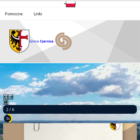
Pomocne
Linki
Gmina
Czernica
2 / 6
4s
Ponad milion złotych dla bezpieczeństwa mieszkańców Gminy Czernica!