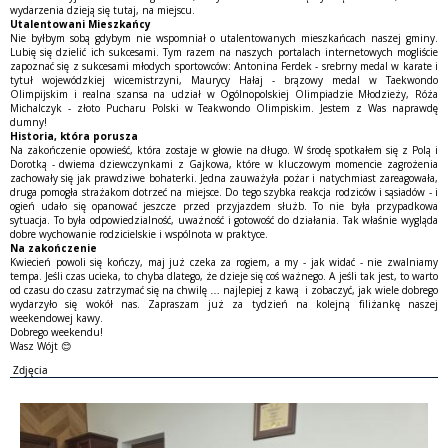
wydarzenia dzieją się tutaj, na miejscu.
Utalentowani Mieszkańcy
Nie byłbym sobą gdybym nie wspomniał o utalentowanych mieszkańcach naszej gminy.
Lubię się dzielić ich sukcesami. Tym razem na naszych portalach internetowych mogliście
zapoznać się z sukcesami młodych sportowców: Antonina Ferdek - srebrny medal w karate i
tytuł wojewódzkiej wicemistrzyni, Maurycy Hałaj - brązowy medal w Taekwondo
Olimpijskim i realna szansa na udział w Ogólnopolskiej Olimpiadzie Młodzieży, Róża
Michalczyk - złoto Pucharu Polski w Teakwondo Olimpiskim. Jestem z Was naprawdę
dumny!
Historia, która porusza
Na zakończenie opowieść, która zostaje w głowie na długo. W środę spotkałem się z Polą i
Dorotką - dwiema dziewczynkami z Gajkowa, które w kluczowym momencie zagrożenia
zachowały się jak prawdziwe bohaterki. Jedna zauważyła pożar i natychmiast zareagowała,
druga pomogła strażakom dotrzeć na miejsce. Do tego szybka reakcja rodziców i sąsiadów - i
ogień udało się opanować jeszcze przed przyjazdem służb. To nie była przypadkowa
sytuacja. To była odpowiedzialność, uważność i gotowość do działania. Tak właśnie wygląda
dobre wychowanie rodzicielskie i wspólnota w praktyce.
Na zakończenie
Kwiecień powoli się kończy, maj już czeka za rogiem, a my - jak widać - nie zwalniamy
tempa. Jeśli czas ucieka, to chyba dlatego, że dzieje się coś ważnego. A jeśli tak jest, to warto
od czasu do czasu zatrzymać się na chwilę … najlepiej z kawą i zobaczyć, jak wiele dobrego
wydarzyło się wokół nas. Zapraszam już za tydzień na kolejną filiżankę naszej
weekendowej kawy.
Dobrego weekendu!
Wasz Wójt 😊
Zdjęcia