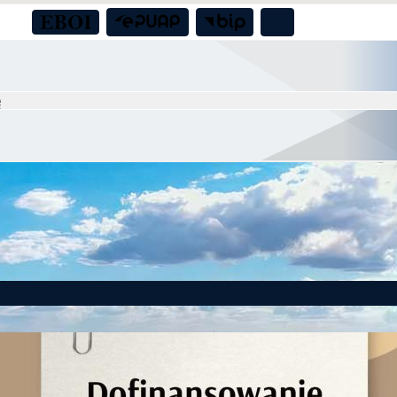
to! Gmina Czernica z dofinansowaniem na działania dla seniorów!