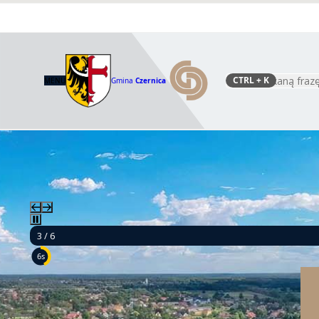
CTRL
+ K
MENU
Gmina
Czernica
Szukaj
3 / 6
4s
Mamy 