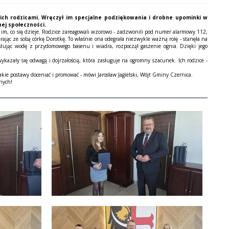
 ich rodzicami. Wręczył im specjalne podziękowania i drobne upominki w
nej społeczności.
ła im, co się dzieje. Rodzice zareagowali wzorowo - zadzwonili pod numer alarmowy 112,
ając ze sobą córkę Dorotkę. To właśnie ona odegrała niezwykle ważną rolę - stanęła na
stując wodę z przydomowego basenu i wiadra, rozpoczął gaszenie ognia. Dzięki jego
azały się odwagą i dojrzałością, która zasługuje na ogromny szacunek. Ich rodzice -
ie postawy doceniać i promować - mówi Jarosław Jagielski, Wójt Gminy Czernica.
nnych!