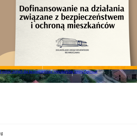
 to! Gmina Czernica z dofinansowaniem na działania dla seniorów!
ug