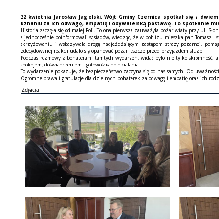
22 kwietnia Jarosław Jagielski, Wójt Gminy Czernica spotkał się z dwi
uznaniu za ich odwagę, empatię i obywatelską postawę. To spotkanie miało
Historia zaczęła się od małej Poli. To ona pierwsza zauważyła pożar wiaty przy ul. Sł
a jednocześnie poinformowali sąsiadów, wiedząc, że w pobliżu mieszka pan Tomasz - st
skrzyżowaniu i wskazywała drogę nadjeżdżającym zastępom straży pożarnej, pomagaj
zdecydowanej reakcji udało się opanować pożar jeszcze przed przyjazdem służb.
Podczas rozmowy z bohaterami tamtych wydarzeń, widać było nie tylko skromność, ale
spokojem, doświadczeniem i gotowością do działania.
To wydarzenie pokazuje, że bezpieczeństwo zaczyna się od nas samych. Od uważności, 
Ogromne brawa i gratulacje dla dzielnych bohaterek za odwagę i empatię oraz ich rodz
Zdjęcia