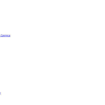
 Czernica
e