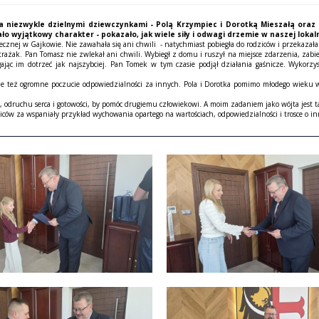
ema niezwykle dzielnymi dziewczynkami - Polą Krzympiec i Dorotką Mieszałą oraz
 wyjątkowy charakter - pokazało, jak wiele siły i odwagi drzemie w naszej lokal
onecznej w Gajkowie. Nie zawahała się ani chwili - natychmiast pobiegła do rodziców i przekaza
rażak. Pan Tomasz nie zwlekał ani chwili. Wybiegł z domu i ruszył na miejsce zdarzenia, zabier
ąc im dotrzeć jak najszybciej. Pan Tomek w tym czasie podjął działania gaśnicze. Wykorzy
 też ogromne poczucie odpowiedzialności za innych. Pola i Dorotka pomimo młodego wieku wyk
odruchu serca i gotowości, by pomóc drugiemu człowiekowi. A moim zadaniem jako wójta jest tak
iców za wspaniały przykład wychowania opartego na wartościach, odpowiedzialności i trosce o i