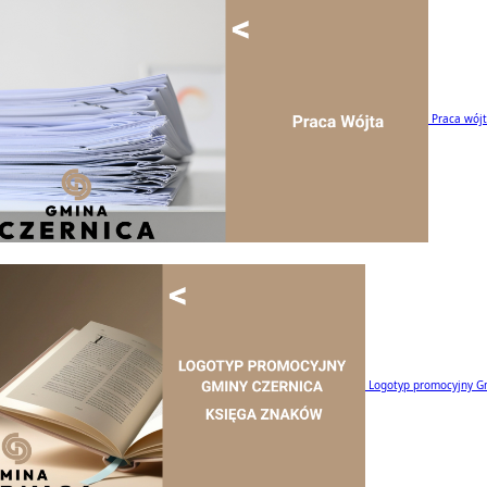
Praca wój
Logotyp promocyjny G