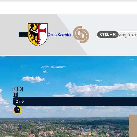
CTRL
+ K
MENU
Gmina
Czernica
Szukaj
3 / 6
9s
Mamy