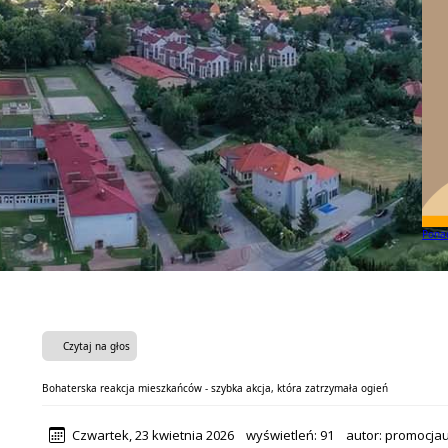
Mamy
Czytaj na głos
Bohaterska reakcja mieszkańców - szybka akcja, która zatrzymała ogień
Czwartek, 23 kwietnia 2026
wyświetleń:
91
autor:
promocja