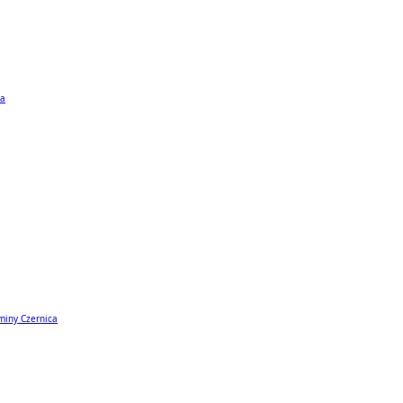
ta
miny Czernica