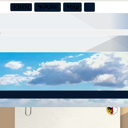
 to! Gmina Czernica z dofinansowaniem na działania dla seniorów!