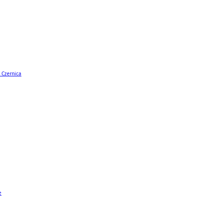
 Czernica
e