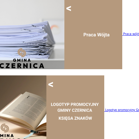
Praca wój
Logotyp promocyjny G