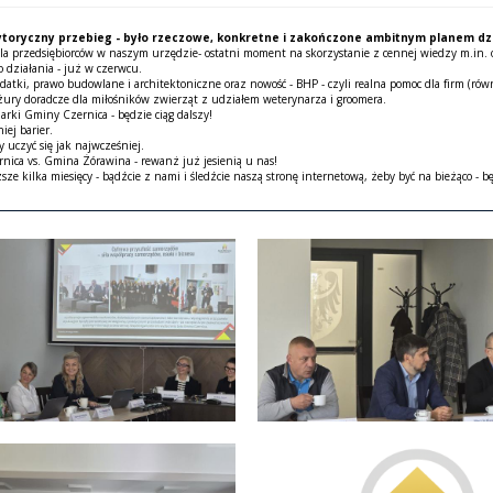
ytoryczny przebieg - było rzeczowe, konkretne i zakończone ambitnym planem dzi
 dla przedsiębiorców w naszym urzędzie- ostatni moment na skorzystanie z cennej wiedzy m.in. 
o działania - już w czerwcu.
ki, prawo budowlane i architektoniczne oraz nowość - BHP - czyli realna pomoc dla firm (równ
ury doradcze dla miłośników zwierząt z udziałem weterynarza i groomera.
arki Gminy Czernica - będzie ciąg dalszy!
ej barier.
 uczyć się jak najwcześniej.
nica vs. Gmina Żórawina - rewanż już jesienią u nas!
sze kilka miesięcy - bądźcie z nami i śledźcie naszą stronę internetową, żeby być na bieżąco - bę