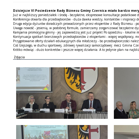
Dzisiejsze VI Posiedzenie Rady Biznesu Gminy Czernica miało bardzo mer
Już w najbliższy poniedziałek i środę - bezpłatne, ekspresowe konsultacje podatkowe
Konferencja otwarta dla przedsiębiorców - duża dawka wiedzy, kontaktów i inspiracji d
Druga edycja dyżurów doradczych prowadzonych przez ekspertów z Rady Biznesu - podat
Uwaga nowość - jesienią, w podobnej formule, zamierzamy zorganizować bezpłatne dyż
Kampania promocyjna gminy - jej zapowiedzią jest już projekt Po sąsiedzku - lokalne m
Kontynuacja spotkań branżowych przedsiębiorców z ekspertami - więcej współpracy, mni
Przygotowanie oferty działań edukacyjnych dla młodzieży - bo przedsiębiorczości należy
Coś lżejszego, w duchu sportowej, zdrowej rywalizacji samorządowej: mecz Gmina Czer
Krótko mówiąc - dużo konkretów i jeszcze więcej działania. A to jedynie plan na najbliż
Zdjęcia