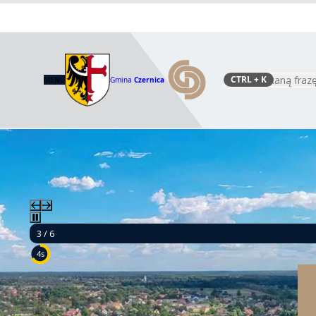
CTRL
+ K
MENU
Gmina
Czernica
Szukaj
3 / 6
2s
Mamy 