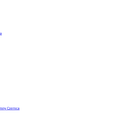
ta
miny Czernica