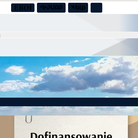
to! Gmina Czernica z dofinansowaniem na działania dla seniorów!