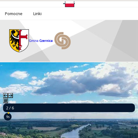
Pomocne
Linki
Gmina
Czernica
2 / 6
8s
Ponad milion złotych dla bezpieczeństwa mieszkańców Gminy Czernica!