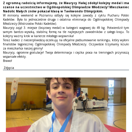
Z ogromną radością informujemy, że Maurycy Hałaj zdobył kolejny medal i ma
szanse na uczestnictwo w Ogólnopolskiej Olimpiadzie Młodzieży! Mieszkaniec
Nadolic Małych znów pokazał klasę w Taekwondo Olimpijskim.
W miniony weekend w Poznaniu odbyły się kolejne zawody z cyklu Pucharu Polski
Kadetów. Była to jednocześnie druga i ostatnia eliminacja do Ogólnopolskiej Olimpiady
Młodzieży (Mistrzostw Polski Kadetów).
Maurycy zajął 3. miejsce (brązowy medal) w kategorii wagowej do 49 kg. Potwierdził tym
samym bardzo wysoką, stabilną formę na tle najlepszych zawodników z całego kraju. To
kolejny ważny krok w karierze młodego wojownika!
Teraz kadeci z niecierpliwością oczekują na oficjalne podsumowanie rankingu, który wyłoni
finalistów tegorocznej Ogólnopolskiej Olimpiady Młodzieży. Oczywiście trzymamy kciuki
za mieszkańca naszej gminy!
Maurycy, ogromne gratulacje! Twoja determinacja i ciężka praca na treningach przynoszą
wspaniałe efekty.
Brawo!
Zdjęcia