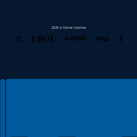
2026 © Gmina Czernica
Spełniamy standardy WCAG 2.2
Spełniamy standardy W3C