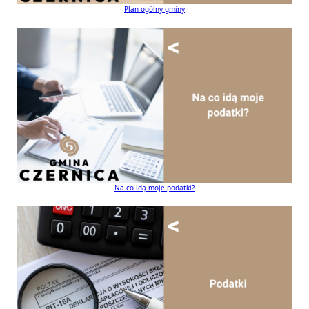
Plan ogólny gminy
Na co idą moje podatki?