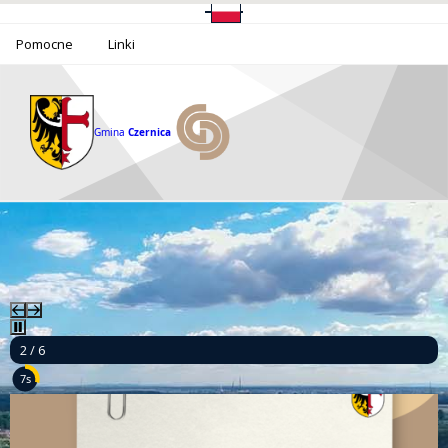
Pomocne
Linki
Gmina
Czernica
2 / 6
5s
Ponad milion złotych dla bezpieczeństwa mieszkańców Gminy Czernica!