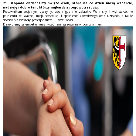
21 listopada obchodzimy święto osób, które na co dzień niosą wsparcie,
nadzieję i dobro tym, którzy najbardziej tego potrzebują.
Pracownikom socjalnym życzymy, aby nigdy nie zabrakło Wam siły i wytrwałości w
pełnieniu tej ważnej misji, satysfakcji i spełnienia zawodowego oraz uznania, a także
docenienia Waszego profesjonalizmu i życzliwości.
Dziękujemy za empatię, wrażliwość i zaangażowanie w pomoc innym.