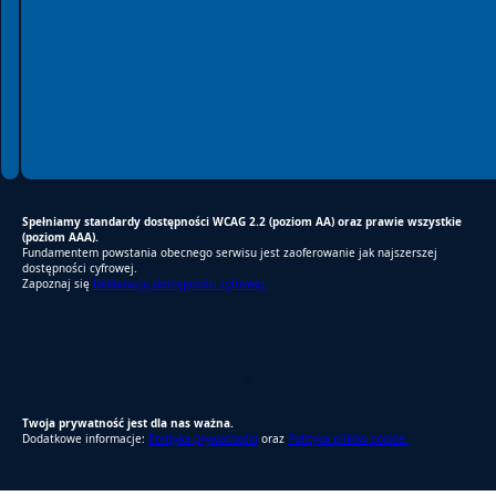
Spełniamy standardy dostępności WCAG 2.2 (poziom AA) oraz prawie wszystkie
(poziom AAA).
Fundamentem powstania obecnego serwisu jest zaoferowanie jak najszerszej
dostępności cyfrowej.
Zapoznaj się
Deklaracją dostępności cyfrowej.
RODO Zgodne
RODO przyjazne narzędzia
Twoja prywatność jest dla nas ważna.
Dodatkowe informacje:
Polityka prywatności
oraz
Polityka plików cookie.