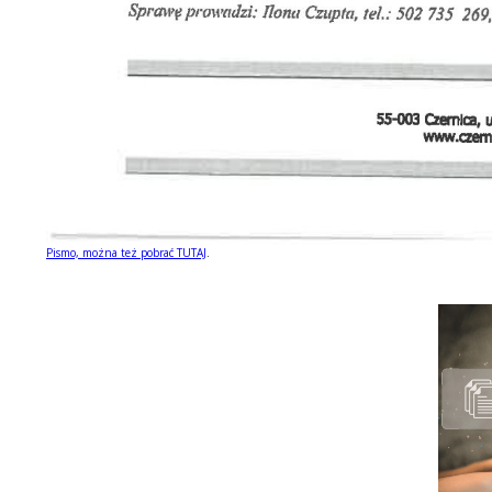
Pismo, mo
żna też pobrać TUTAJ
.