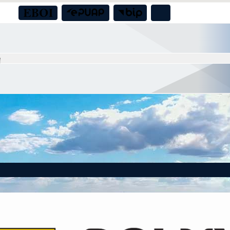
a boiska sportowego przy świetlicy wiejskiej w Nadolicach Małych