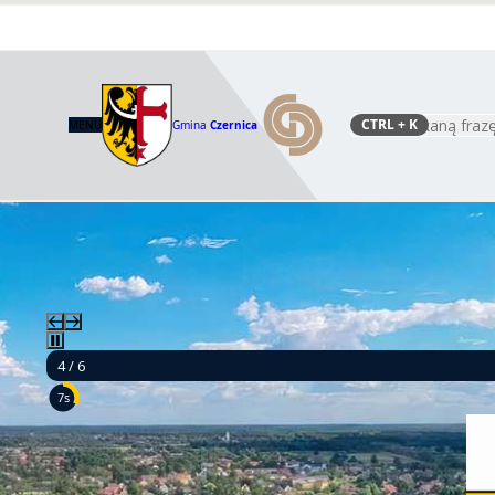
CTRL
+ K
MENU
Gmina
Czernica
Szukaj
4 / 6
5s
Budow