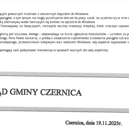
ą
cych powa
ż
nych trudno
ś
ci z codziennym dojazdem do Wroc
ł
awia.
poci
ą
gów, a tym samym nie mog
ł
y punktualnie dotrze
ć
do pracy, szkó
ł
, na uczelnie czy w inne
bk
ą
alternatyw
ą
wobec tworz
ą
cych si
ę
korków na wje
ź
dzie do Wroc
ł
awia.
-Tramwajowej na Swojczycach, niezwykle wa
ż
nej inwestycji miejskiej, która znacz
ą
co uspraw
gminy jest kluczowa, dlatego
–
odpowiadaj
ą
c na liczne zg
ł
oszenia mieszka
ń
ców
–
uzna
ł
em za pr
skiego, Pana Paw
ł
a Gancarza, z pro
ś
b
ą
o zwi
ę
kszenie cz
ę
stotliwo
ś
ci kursowania poci
ą
gów lub wz
olno
ś
l
ą
skiego, przewo
ź
nikami kolejowymi oraz w
ł
adzami Wroc
ł
awia, aby wspólnie wypracowa
ć
s
 pomagaj
ą
nam podejmowa
ć
interwencje w sprawach wa
ż
nych dla ca
ł
ej wspólnoty.