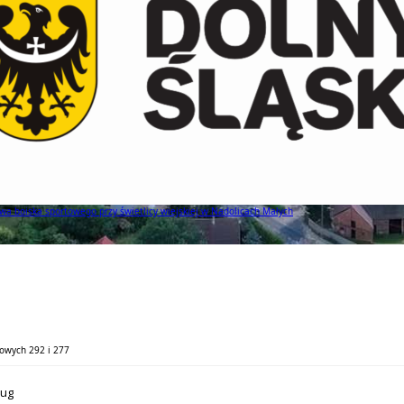
a boiska sportowego przy świetlicy wiejskiej w Nadolicach Małych
jowych 292 i 277
aug