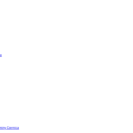
ta
miny Czernica