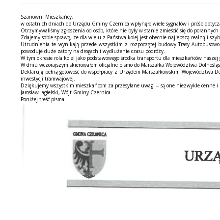
Szanowni Mieszka
ń
cy,
w ostatnich dniach do Urz
ę
du Gminy Czernica wp
ł
yn
ęł
o wiele sygna
ł
ów i pró
ś
b dotycz
Otrzymywali
ś
my zg
ł
oszenia od osób, które nie by
ł
y w stanie zmie
ś
ci
ć
si
ę
do porannych 
Zdajemy sobie spraw
ę
,
ż
e dla wielu z Pa
ń
stwa kolej jest obecnie najlepsz
ą
realn
ą
i szy
Utrudnienia te wynikaj
ą
przede wszystkim z rozpocz
ę
tej budowy Trasy Autobusowo
powoduje du
ż
e zatory na drogach i wyd
ł
u
ż
enie czasu podró
ż
y.
W tym okresie rola kolei jako podstawowego
ś
rodka transportu dla mieszka
ń
ców naszej 
W dniu wczorajszym skierowa
ł
em oficjalne pismo do Marsza
ł
ka Województwa Dolno
ś
l
ą
Deklaruj
ę
pe
ł
n
ą
gotowo
ść
do wspó
ł
pracy z Urz
ę
dem Marsza
ł
kowskim Województwa D
inwestycji tramwajowej.
Dzi
ę
kujemy wszystkim mieszka
ń
com za przesy
ł
ane uwagi
–
s
ą
one niezwykle cenne i
Jaros
ław Jagielski, W
ó
jt Gminy Czernica
Poni
ż
ej tre
ść
pisma: