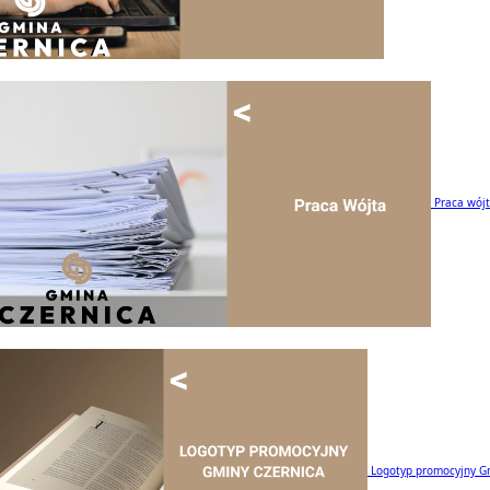
Praca wój
Logotyp promocyjny G