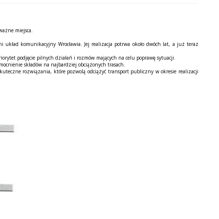
 wa
ż
ne miejsca.
ni uk
ł
ad komunikacyjny Wroc
ł
awia. Jej realizacja potrwa oko
ł
o dwóch lat, a ju
ż
teraz
iorytet podj
ę
cie pilnych dzia
ł
a
ń
i rozmów maj
ą
cych na celu popraw
ę
sytuacji.
mocnienie sk
ł
adów na najbardziej obci
ąż
onych trasach.
kuteczne rozwi
ą
zania, które pozwol
ą
odci
ąż
y
ć
transport publiczny w okresie realizacji