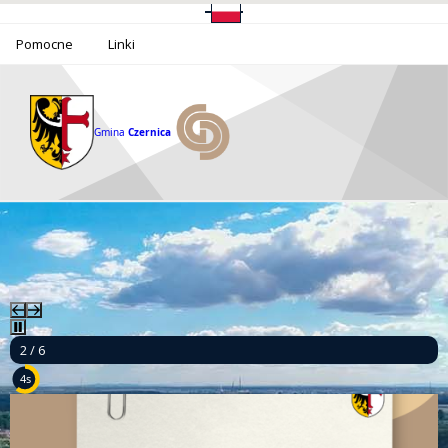
Pomocne
Linki
Gmina
Czernica
2 / 6
3s
Ponad milion złotych dla bezpieczeństwa mieszkańców Gminy Czernica!