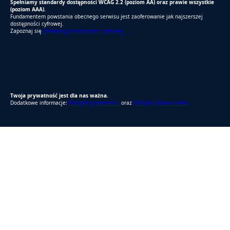
Spełniamy standardy dostępności WCAG 2.2 (poziom AA) oraz prawie wszystkie
(poziom AAA).
Fundamentem powstania obecnego serwisu jest zaoferowanie jak najszerszej
dostępności cyfrowej.
Zapoznaj się
Deklaracją dostępności cyfrowej.
RODO Zgodne
RODO przyjazne narzędzia
Twoja prywatność jest dla nas ważna.
Dodatkowe informacje:
Polityka prywatności
oraz
Polityka plików cookie.