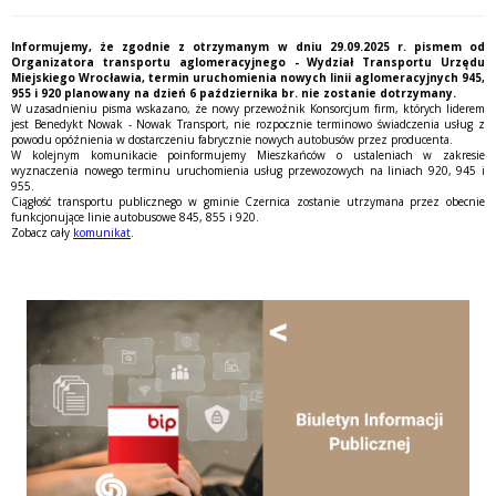
Informujemy, że zgodnie z otrzymanym w dniu 29.09.2025 r. pismem od
Organizatora transportu aglomeracyjnego - Wydział Transportu Urzędu
Miejskiego Wrocławia, termin uruchomienia nowych linii aglomeracyjnych 945,
955 i 920 planowany na dzień 6 października br. nie zostanie dotrzymany.
W uzasadnieniu pisma wskazano, że nowy przewoźnik Konsorcjum firm, których liderem
jest Benedykt Nowak - Nowak Transport, nie rozpocznie terminowo świadczenia usług z
powodu opóźnienia w dostarczeniu fabrycznie nowych autobusów przez producenta.
W kolejnym komunikacie poinformujemy Mieszkańców o ustaleniach w zakresie
wyznaczenia nowego terminu uruchomienia usług przewozowych na liniach 920, 945 i
955.
Ciągłość transportu publicznego w gminie Czernica zostanie utrzymana przez obecnie
funkcjonujące linie autobusowe 845, 855 i 920.
Zobacz cały
komunikat
.