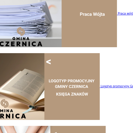
Praca wój
Logotyp promocyjny G