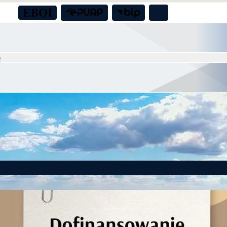
to! Gmina Czernica z dofinansowaniem na działania dla seniorów!