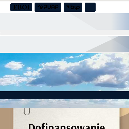
a boiska sportowego przy świetlicy wiejskiej w Nadolicach Małych