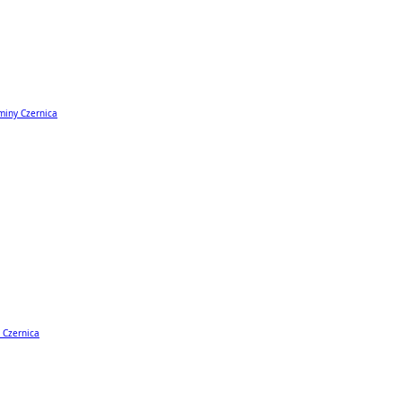
miny Czernica
 Czernica