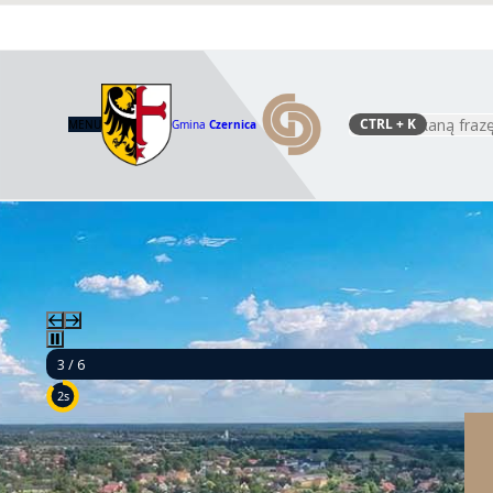
CTRL
+ K
MENU
Gmina
Czernica
Szukaj
4 / 6
9s
Budow