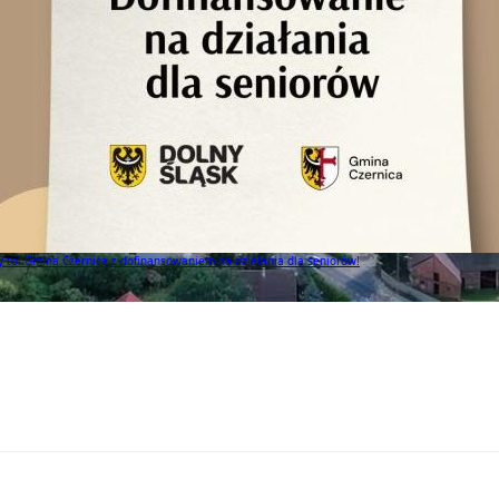
a boiska sportowego przy świetlicy wiejskiej w Nadolicach Małych