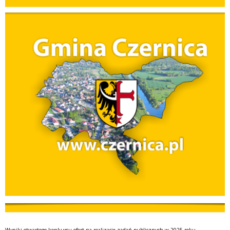
Wyniki otwartego konkursu ofert na realizację zadań publicznych w 2025 roku