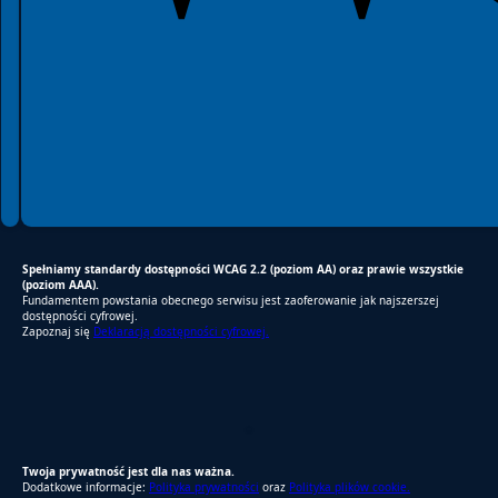
Spełniamy standardy dostępności WCAG 2.2 (poziom AA) oraz prawie wszystkie
(poziom AAA).
Fundamentem powstania obecnego serwisu jest zaoferowanie jak najszerszej
dostępności cyfrowej.
Zapoznaj się
Deklaracją dostępności cyfrowej.
RODO Zgodne
RODO przyjazne narzędzia
Twoja prywatność jest dla nas ważna.
Dodatkowe informacje:
Polityka prywatności
oraz
Polityka plików cookie.