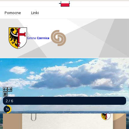
Pomocne
Linki
Gmina
Czernica
2 / 6
3s
Ponad milion złotych dla bezpieczeństwa mieszkańców Gminy Czernica!