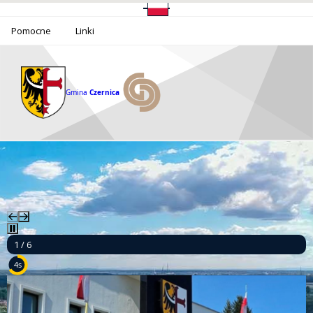
Pomocne
Linki
Gmina
Czernica
1 / 6
2s
Informacja o funkcjonowaniu Urzędu Gminy Czernica w dniu 14 sierpnia 2026 r.