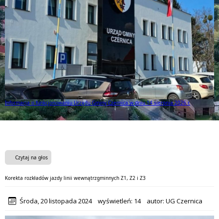
Informacja o funkcjonowaniu Urzędu Gminy Czernica w dniu 14 sierpnia 2026 r.
Czytaj na głos
Korekta rozkładów jazdy linii wewnątrzgminnych Z1, Z2 i Z3
Środa, 20 listopada 2024
wyświetleń:
14
autor:
UG Czernica