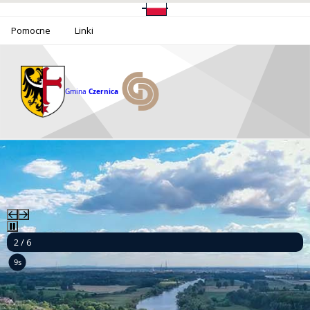
Pomocne
Linki
Gmina
Czernica
2 / 6
8s
Ponad milion złotych dla bezpieczeństwa mieszkańców Gminy Czernica!