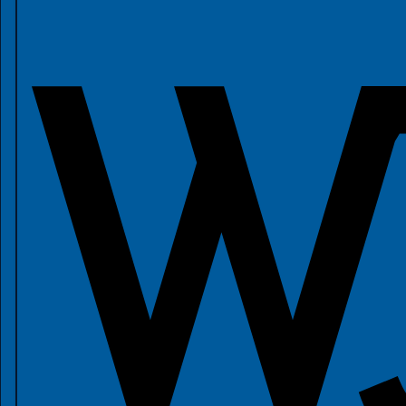
Informacje
Konto bankowe oraz NIPy
Godziny pracy
Godziny pracy EL, USC
2026 © Gmina Czernica