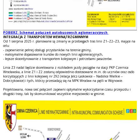
POBIERZ: Schemat połączeń autobusowych aglomeracyjnych
INTEGRACJA Z TRANSPORTEM WEWNĄTRZGMINNYM
Od 1 sierpnia 2025 r. planowane są zmiany w przebiegach tras linii Z1–Z2–Z3, mające na
celu:
- zapewnienie pełnej obsługi przystanków na terenie gminy,
- maksymalne dopasowanie kursów do nowych linii aglomeracyjnych,
- lepsze skoordynowanie z transportem kolejowym i potrzebami pasażerów.
Linia Z3 nadal będzie skorelowana z rozkładem jazdy pociągów na stacji PKP Czernica
Wrocławska, a linie Z1 i Z2 zostaną odpowiednio dostosowane m.in. do uczniów oraz osób
korzystających z linii kolejowej nr 292 (relacja Jelcz-Laskowice – Nadolice Wielkie –
Dobrzykowice) i tych, którzy przesiadają się na MPK Wrocław na pętli w Wojnowie.
Projektowana, nowa sieć połączeń zapewni optymalne wykorzystanie czasu przejazdu i
długości trasy, tak by skomunikować wszystkie miejscowości w gminie.