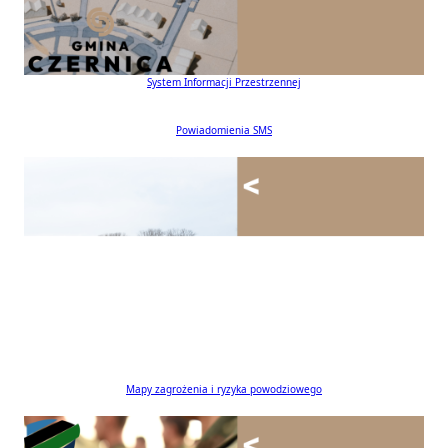
Podatki
Dla inwestora
Monitorowanie starorzecza Odry