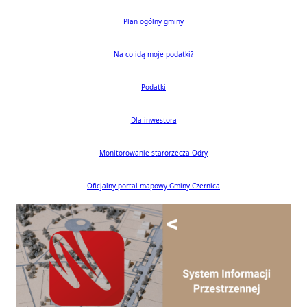
Plan ogólny gminy
Na co idą moje podatki?