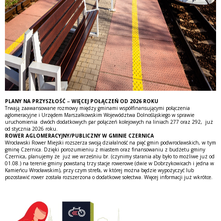
PLANY NA PRZYSZŁOŚĆ – WIĘCEJ POŁĄCZEŃ OD 2026 ROKU
Trwają zaawansowane rozmowy między gminami współfinansującymi połączenia
aglomeracyjne i Urzędem Marszałkowskim Województwa Dolnośląskiego w sprawie
uruchomienia dwóch dodatkowych par połączeń kolejowych na liniach 277 oraz 292, już
od stycznia 2026 roku.
ROWER AGLOMERACYJNY/PUBLICZNY W GMINIE CZERNICA
Wrocławski Rower Miejski rozszerza swoją działalność na pięć gmin podwrocławskich, w tym
gminę Czernica. Dzięki porozumieniu z miastem oraz finansowaniu z budżetu gminy
Czernica, planujemy że już we wrześniu br. (czynimy starania aby było to możliwe już od
01.08.) na terenie gminy powstaną trzy stacje rowerowe (dwie w Dobrzykowicach i jedna w
Kamieńcu Wrocławskim), przy czym strefa, w której można będzie wypożyczyć lub
pozostawić rower została rozszerzona o dodatkowe sołectwa. Więcej informacji już wkrótce.