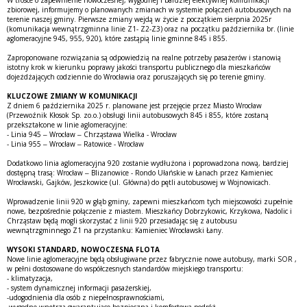
zbiorowej, informujemy o planowanych zmianach w systemie połączeń autobusowych na
terenie naszej gminy. Pierwsze zmiany wejdą w życie z początkiem sierpnia 2025r
(komunikacja wewnątrzgminna linie Z1- Z2-Z3) oraz na początku października br. (linie
aglomeracyjne 945, 955, 920), które zastąpią linie gminne 845 i 855.
Zaproponowane rozwiązania są odpowiedzią na realne potrzeby pasażerów i stanowią
istotny krok w kierunku poprawy jakości transportu publicznego dla mieszkańców
dojeżdżających codziennie do Wrocławia oraz poruszających się po terenie gminy.
KLUCZOWE ZMIANY W KOMUNIKACJI
Z dniem 6 października 2025 r. planowane jest przejęcie przez Miasto Wrocław
(Przewoźnik Kłosok Sp. zo.o.) obsługi linii autobusowych 845 i 855, które zostaną
przekształcone w linie aglomeracyjne:
- Linia 945 – Wrocław – Chrząstawa Wielka - Wrocław
- Linia 955 – Wrocław – Ratowice - Wrocław
Dodatkowo linia aglomeracyjna 920 zostanie wydłużona i poprowadzona nową, bardziej
dostępną trasą: Wrocław – Blizanowice - Rondo Ułańskie w Łanach przez Kamieniec
Wrocławski, Gajków, Jeszkowice (ul. Główna) do pętli autobusowej w Wojnowicach.
Wprowadzenie linii 920 w głąb gminy, zapewni mieszkańcom tych miejscowości zupełnie
nowe, bezpośrednie połączenie z miastem. Mieszkańcy Dobrzykowic, Krzykowa, Nadolic i
Chrząstaw będą mogli skorzystać z linii 920 przesiadając się z autobusu
wewnątrzgminnego Z1 na przystanku: Kamieniec Wrocławski Łany.
WYSOKI STANDARD, NOWOCZESNA FLOTA
Nowe linie aglomeracyjne będą obsługiwane przez fabrycznie nowe autobusy, marki SOR ,
w pełni dostosowane do współczesnych standardów miejskiego transportu:
- klimatyzacja,
- system dynamicznej informacji pasażerskiej,
-udogodnienia dla osób z niepełnosprawnościami,
-wygodne wnętrza gwarantujące bezpieczną i komfortową podróż,