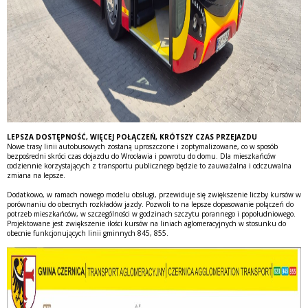
LEPSZA DOSTĘPNOŚĆ, WIĘCEJ POŁĄCZEŃ, KRÓTSZY CZAS PRZEJAZDU
Nowe trasy linii autobusowych zostaną uproszczone i zoptymalizowane, co w sposób
bezpośredni skróci czas dojazdu do Wrocławia i powrotu do domu. Dla mieszkańców
codziennie korzystających z transportu publicznego będzie to zauważalna i odczuwalna
zmiana na lepsze.
Dodatkowo, w ramach nowego modelu obsługi, przewiduje się zwiększenie liczby kursów w
porównaniu do obecnych rozkładów jazdy. Pozwoli to na lepsze dopasowanie połączeń do
potrzeb mieszkańców, w szczególności w godzinach szczytu porannego i popołudniowego.
Projektowane jest zwiększenie ilości kursów na liniach aglomeracyjnych w stosunku do
obecnie funkcjonujących linii gminnych 845, 855.