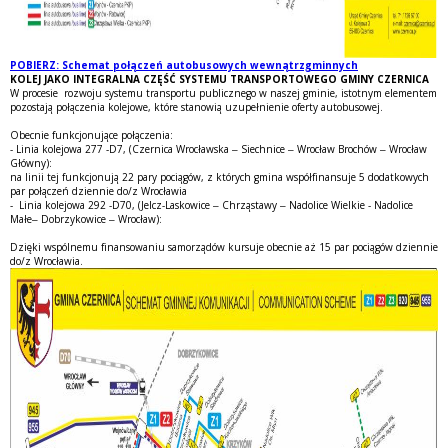
POBIERZ: Schemat połączeń autobusowych wewnątrzgminnych
KOLEJ JAKO INTEGRALNA CZĘŚĆ SYSTEMU TRANSPORTOWEGO GMINY CZERNICA
W procesie rozwoju systemu transportu publicznego w naszej gminie, istotnym elementem
pozostają połączenia kolejowe, które stanowią uzupełnienie oferty autobusowej.
Obecnie funkcjonujące połączenia:
- Linia kolejowa 277 -D7, (Czernica Wrocławska – Siechnice – Wrocław Brochów – Wrocław
Główny):
na linii tej funkcjonują 22 pary pociągów, z których gmina współfinansuje 5 dodatkowych
par połączeń dziennie do/z Wrocławia
- Linia kolejowa 292 -D70, (Jelcz-Laskowice – Chrząstawy – Nadolice Wielkie - Nadolice
Małe– Dobrzykowice – Wrocław):
Dzięki wspólnemu finansowaniu samorządów kursuje obecnie aż 15 par pociągów dziennie
do/z Wrocławia.