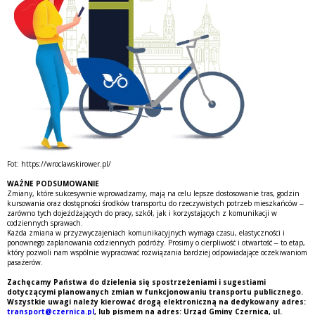
Fot: https://wroclawskirower.pl/
WAŻNE PODSUMOWANIE
Zmiany, które sukcesywnie wprowadzamy, mają na celu lepsze dostosowanie tras, godzin
kursowania oraz dostępności środków transportu do rzeczywistych potrzeb mieszkańców –
zarówno tych dojeżdżających do pracy, szkół, jak i korzystających z komunikacji w
codziennych sprawach.
Każda zmiana w przyzwyczajeniach komunikacyjnych wymaga czasu, elastyczności i
ponownego zaplanowania codziennych podróży. Prosimy o cierpliwość i otwartość – to etap,
który pozwoli nam wspólnie wypracować rozwiązania bardziej odpowiadające oczekiwaniom
pasażerów.
Zachęcamy Państwa do dzielenia się spostrzeżeniami i sugestiami
dotyczącymi planowanych zmian w funkcjonowaniu transportu publicznego.
Wszystkie uwagi należy kierować drogą elektroniczną na dedykowany adres:
transport@czernica.pl
, lub pismem na adres: Urząd Gminy Czernica, ul.