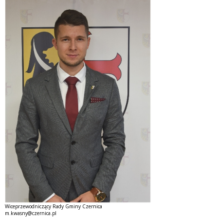
Wiceprzewodniczący Rady Gminy Czernica
m.kwasny@czernica.pl