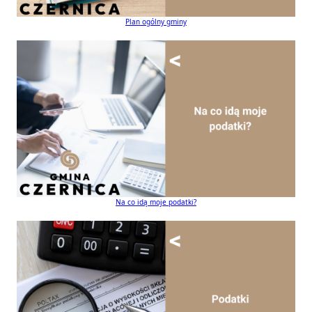
Plan ogólny gminy
Na co idą moje podatki?