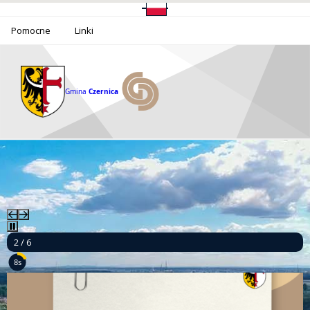
Pomocne
Linki
Gmina
Czernica
2 / 6
6s
Ponad milion złotych dla bezpieczeństwa mieszkańców Gminy Czernica!