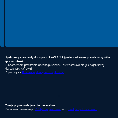
Spełniamy standardy dostępności WCAG 2.2 (poziom AA) oraz prawie wszystkie
(poziom AAA).
Fundamentem powstania obecnego serwisu jest zaoferowanie jak najszerszej
dostępności cyfrowej.
Zapoznaj się
Deklaracją dostępności cyfrowej.
RODO Zgodne
RODO przyjazne narzędzia
Twoja prywatność jest dla nas ważna.
Dodatkowe informacje:
Polityka prywatności
oraz
Polityka plików cookie.