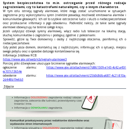
System bezpieczeństwa to m.in. ostrzeganie przed różnego rodzaju
zagrożeniami, czy to katastrofami naturalnymi, czy o innym charakterze.
W tym celu istnieją sygnały alarmowe, które mogą zostać uruchomione w sytuacjach
zagrożenia przy wykorzystaniu syren (niektóre posiadają możliwość emitowania alarmów i
komunikatów głosowych). Ich cel to szybkie ostrzeżenie ludzi i służb o niebezpieczeństwie
oraz przekazanie informacji o jego odwołaniu. Podkreślić należy, że takie same sygnały
alarmowe obowiązują na terenie całego kraju.
Jeżeli usłyszysz dźwięk syreny alarmowej, włącz radio lub telewizor na lokalną stację,
słuchaj komunikatów o zagrożeniu i postępuj zgodnie z poleceniami.
Sprawdź, gdzie są Twoi domownicy i osoby z najbliższego otoczenia, poinformuj ich o
niebezpieczeństwie.
Gdy jesteś poza domem, skontaktuj się z najbliższymi, informując ich o sytuacji, miejscu
swego pobytu oraz o sposobie dalszego kontaktowania się.
Informacja źródłowa RCB:
https://www.gov.pl/web/rcb/sygnaly-alarmowe3
Poniżej pliki dźwiękowe ukazujące brzmienie sygnałów alarmowych:
ogłoszenie alarmu:
https://www.gov.pl/attachment/7d861509-e143-4c42-a45f-
ec107c13654e
odwołanie alarmu:
https://www.gov.pl/attachment/25b0c8db-a687-4c21-810a-
2d448b19e6b3
Zdjęcia