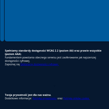
Spełniamy standardy dostępności WCAG 2.2 (poziom AA) oraz prawie wszystkie
(poziom AAA).
Fundamentem powstania obecnego serwisu jest zaoferowanie jak najszerszej
dostępności cyfrowej.
Zapoznaj się
Deklaracją dostępności cyfrowej.
RODO Zgodne
RODO przyjazne narzędzia
Twoja prywatność jest dla nas ważna.
Dodatkowe informacje:
Polityka prywatności
oraz
Polityka plików cookie.