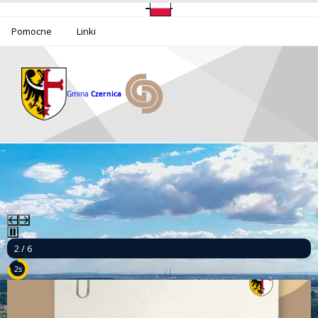
Pomocne
Linki
Gmina
Czernica
2 / 6
1s
Ponad milion złotych dla bezpieczeństwa mieszkańców Gminy Czernica!